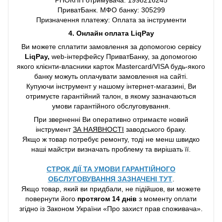
ПриватБанк. МФО банку: 305299
Призначення платежу: Оплата за інструменти
4. Онлайн оплата LiqPay
Ви можете сплатити замовлення за допомогою сервісу
LiqPay,
web-інтерфейсу ПриватБанку, за допомогою
якого клієнти-власники карток Mastercard/VISA будь-якого
банку можуть оплачувати замовлення на сайті.
Купуючи інструмент у нашому інтернет-магазині, Ви
отримуєте гарантійний талон, в якому зазначаються
умови гарантійного обслуговування.
При зверненні Ви оперативно отримаєте новий
інструмент
ЗА НАЯВНОСТІ
заводського браку.
Якщо ж товар потребує ремонту, тоді не менш швидко
наші майстри визначать проблему та вирішать її.
СТРОК ДІЇ ТА УМОВИ ГАРАНТІЙНОГО
ОБСЛУГОВУВАННЯ ЗАЗНАЧЕНІ ТУТ
.
Якщо товар, який ви придбали, не підійшов, ви можете
повернути його
протягом 14 днів
з моменту оплати
згідно із Законом України «Про захист прав споживача».