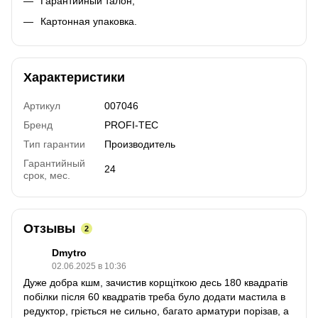
Гарантийный талон;
Картонная упаковка.
Характеристики
Артикул
007046
Бренд
PROFI-TEC
Тип гарантии
Производитель
Гарантийный
24
срок, мес.
Отзывы
2
Dmytro
02.06.2025 в 10:36
Дуже добра кшм, зачистив корщіткою десь 180 квадратів
побілки після 60 квадратів треба було додати мастила в
редуктор, гріється не сильно, багато арматури порізав, а