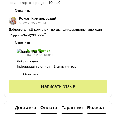
вона працює і працює, 10 з 10
Ответить
Роман Кримовський
03.02.2025 в 23:14
Доброго дня.В комплект до цієї шліфмашинки йде один
чи два аккумулятора?
Ответить
Ірина Фівчук
04.02.2025 в 08:08
Доброго дня.
Інформація з опису - 1 акумулятор
Ответить
Написать отзыв
Доставка
Оплата
Гарантия
Возврат
Ко