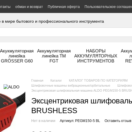
нтакты
обман и возврат
Публичная оферта
Пользовательское соглаше
 в мире бытового и профессионального инструмента
Акукмуляторная
Аккумуляторная
НАБОРЫ
Акку
линейка
линейка ТМ
АККУМУЛЯТОРНЫХ
л
GRÖSSER G60
FGT
ИНСТРУМЕНТОВ
RE
Главная
Каталог
КАТАЛОГ ТОВАРОВ ПО КАТЕГОРИЯМ
Шлифовочные машины вибрационные/орбитальные
Шлифовоч
Эксцентриковая шлифовальная машина ALDO PEGM150-5 BRUS
Эксцентриковая шлифовал
BRUSHLESS
Нет в наличии
Артикул: PEGM150-5 BL
Оставить отзыв