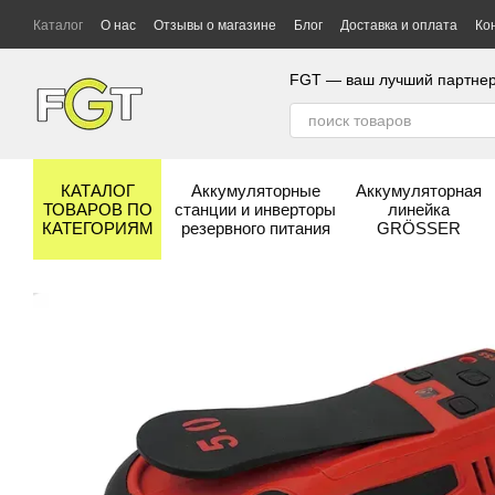
Перейти к основному контенту
Каталог
О нас
Отзывы о магазине
Блог
Доставка и оплата
Ко
Гарантия и сервис
Бренды
FGT — ваш лучший партнер
КАТАЛОГ
Аккумуляторные
Аккумуляторная
ТОВАРОВ ПО
станции и инверторы
линейка
КАТЕГОРИЯМ
резервного питания
GRÖSSER