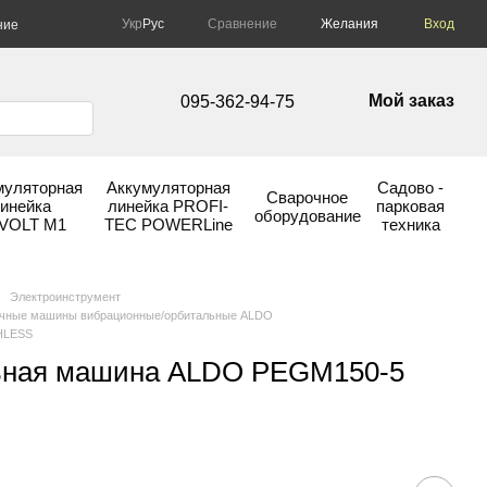
Сравнение
Укр
Рус
Желания
Вход
ние
Мой заказ
095-362-94-75
муляторная
Аккумуляторная
Садово -
Сварочное
инейка
линейка PROFI-
парковая
оборудование
VOLT М1
TEC POWERLine
техника
Электроинструмент
ные машины вибрационные/орбитальные ALDO
HLESS
ьная машина ALDO PEGM150-5