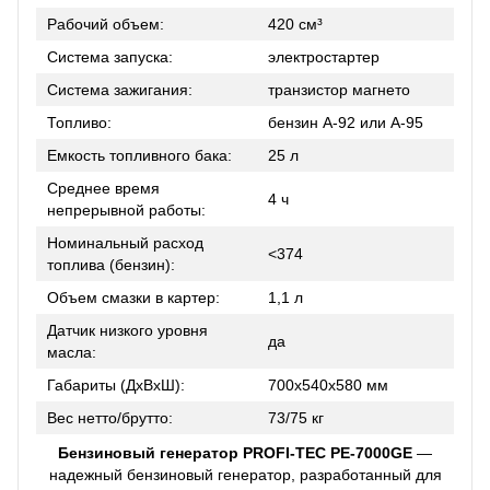
Рабочий объем:
420 см³
Система запуска:
электростартер
Система зажигания:
транзистор магнето
Топливо:
бензин А-92 или А-95
Емкость топливного бака:
25 л
Среднее время
4 ч
непрерывной работы:
Номинальный расход
<374
топлива (бензин):
Объем смазки в картер:
1,1 л
Датчик низкого уровня
да
масла:
Габариты (ДхВхШ):
700х540х580 мм
Вес нетто/брутто:
73/75 кг
Бензиновый генератор PROFI-TEC PE-7000GE
—
надежный бензиновый генератор, разработанный для