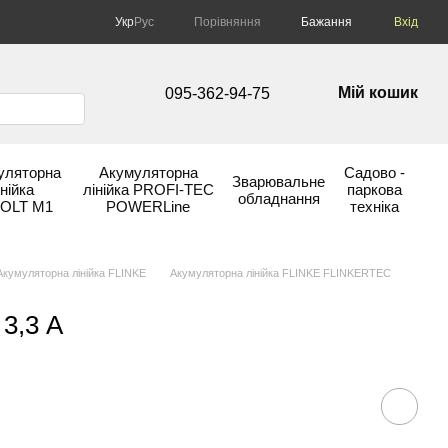
Порівняння
Укр
Рус
Бажання
Вхід
Мій кошик
095-362-94-75
уляторна
Акумуляторна
Садово -
Зварювальне
інійка
лінійка PROFI-TEC
паркова
обладнання
OLT М1
POWERLine
техніка
Акумуляторна лінійка FLINKE
Акумуляторна лінійка FLINKE FLINKERTEC
3,3 А