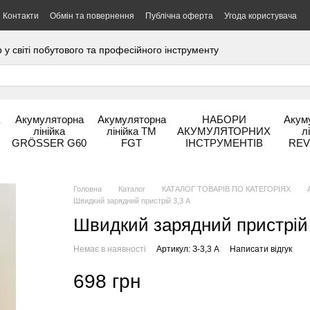
Контакти
Обмін та повернення
Публічна оферта
Угода користувача
 світі побутового та професійного інструменту
а
Акумуляторна
Акумуляторна
НАБОРИ
Акум
лінійка
лінійка ТМ
АКУМУЛЯТОРНИХ
л
GRÖSSER G60
FGT
ІНСТРУМЕНТІВ
REV
Головна
Каталог
КАТАЛОГ ТОВАРІВ ПО КАТЕГОРІЯХ
Швидкий зарядний пристрій 3,3 А
Швидкий зарядний пристрій 
Немає в наявності
Артикул: З-3,3 А
Написати відгук
698 грн