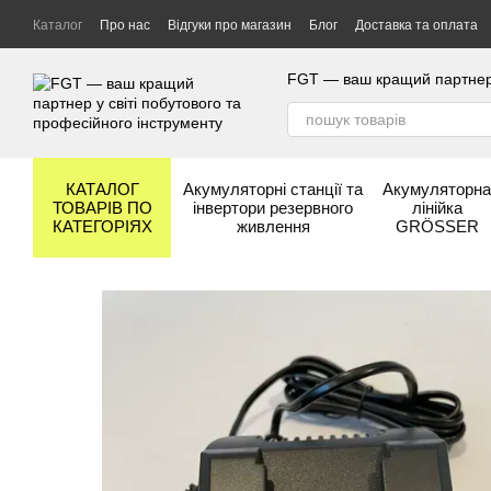
Перейти до основного контенту
Каталог
Про нас
Відгуки про магазин
Блог
Доставка та оплата
Гарантія та сервіс
Бренди
FGT — ваш кращий партнер у
КАТАЛОГ
Акумуляторні станції та
Акумуляторн
ТОВАРІВ ПО
інвертори резервного
лінійка
КАТЕГОРІЯХ
живлення
GRÖSSER