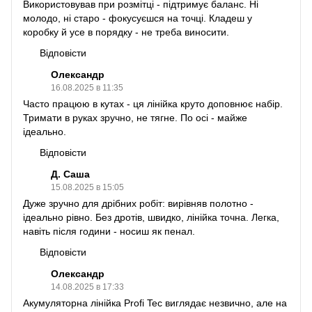
Використовував при розмітці - підтримує баланс. Ні
молодо, ні старо - фокусуєшся на точці. Кладеш у
коробку й усе в порядку - не треба виносити.
Відповісти
Олександр
16.08.2025 в 11:35
Часто працюю в кутах - ця лінійка круто доповнює набір.
Тримати в руках зручно, не тягне. По осі - майже
ідеально.
Відповісти
Д. Саша
15.08.2025 в 15:05
Дуже зручно для дрібних робіт: вирівняв полотно -
ідеально рівно. Без дротів, швидко, лінійка точна. Легка,
навіть після години - носиш як пенал.
Відповісти
Олександр
14.08.2025 в 17:33
Акумуляторна лінійка Profi Tec виглядає незвично, але на