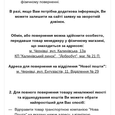
фізичному поверненні.
В разі, якщо Вам потрібна додаткова інформація, Ви
можете залишити на сайті заявку на зворотній
дзвінок.
Обмін, або повернення можна здійснити особисто,
передавши товар менеджеру у фізичному магазині,
що знаходиться за адресою:
м. Чернівці, вул. Калинівська, 13а
КП "Калинівський ринок" , "Добробут", маг. № 21 П.
Адреса для повернення на відділення "Нової пошти":
м. Чернівці, вул. Ентузіастів, 11. Відділення № 29
2. Для повного повернення товару неналежної якості
та відшкодування коштів Ви можете обрати
найпростіший для Вас спосіб:
Відправити товар транспортною компанією "Нова
Пошта" на вказану нижче адресу, з відміткою