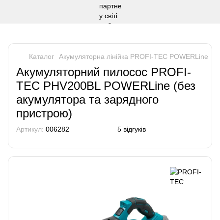
Каталог
Акумуляторна лінійка PROFI-TEC POWERLine
А
Акумуляторний пилосос PROFI-
TEC PHV200BL POWERLine (без
акумулятора та зарядного
пристрою)
Артикул:
006282
5 відгуків