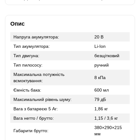
Опис
Напруга акумулятора:
20 В
Тип акумулятора:
Li-Ion
Тип двигуна:
безщітковий
Тип пилососу:
ручний
Максимальна потужність
8 кПа
всмоктування:
Ємність бака:
600 мл
Максимальний рівень шуму:
79 дБ
Вага з батареєю 5 Аг:
1,86 кг
Вага нетто / брутто:
1,15 / 3,6 кг
380×290×215
Габарити брутто:
мм