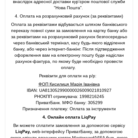
внаслідок адресної доставки курʼєром поштової служби
"Нова Пошта".
4. Оплата на розрахунковий рахунок (за реквізитами)
Оплата за реквізитами відбувається шляхом банківського
переказу повної суми за замовлення на картку банку або
за реквізитами на розрахунковий рахунок безпосередньо
через банківський термінал, касу будь-якого відділення
банку, або через інтернет-банкінг. Після підтвердження
оформлення вам на електронну пошту буде надіслан
рахунок-фактура, по якому буде необхідно провести
оплату.
Реквізити для оплати на р/р:
ФОП Кисилиця Марія Іванівна
IBAN: UA813052990000026009021810927
РНОКПП отримувача: 1998216245
ПриватБанк. МФО банку: 305299
Призначення платежу: Оплата за інструменти
4. Онлайн оплата LiqPay
Ви можете сплатити замовлення за допомогою сервісу
LiqPay,
web-інтерфейсу ПриватБанку, за допомогою
якого клієнти-власники карток Mastercard/VISA будь-якого