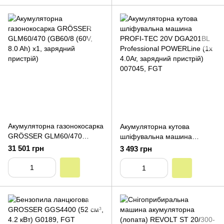
Акумуляторна газонокосарка
Акумуляторна кутова
GRÖSSER GLM60/470
шліфувальна машина
(GB60/8 (60V, 8.0 Ah) х1,
PROFI-TEC 20V DGA201BL
31 501 грн
3 493 грн
зарядний пристрій)
Professional POWERLine (1х
4.0Aг, зарядний пристрій)