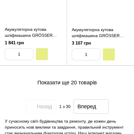
Акумуляторна кутова
Акумуляторна кутова
шліфмашина GRÖSSER
шліфмашина GRÖSSER
GAG 120KBS (без
GAG 121KBS (4.0 Ah x1,
1 841 грн
3 107 грн
акумуляторів та зарядногоо
зарядний пристрій)
пристрою)
Показати ще 20 товарів
Назад
Вперед
1
з 30
У сучасному світі будівництва та ремонту, де кожен день
приносить нові виклики та завдання, правильний інструмент
стає визначальним фактором успіху. Наш інтернет магазин