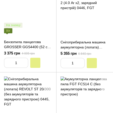
На знижці
Хіт
Бензопила ланцюгова
Снігоприбиральна машина
GROSSER GGS4400 (52 см³,
акумуляторна (лопата)
4.2 кВт)
REVOLT ST 20/300-2 (4.0 Аг
3 375 грн
5 355 грн
4 005 грн
6 840 грн
х2, зарядний пристрій)