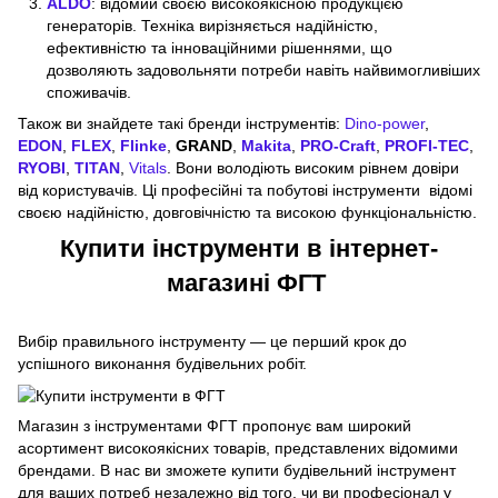
ALDO
: відомий своєю високоякісною продукцією
генераторів. Техніка вирізняється надійністю,
ефективністю та інноваційними рішеннями, що
дозволяють задовольняти потреби навіть найвимогливіших
споживачів.
Також ви знайдете такі бренди інструментів:
Dino-power
,
EDON
,
FLEX
,
Flinke
,
GRAND
,
Makita
,
PRO-Craft
,
PROFI-TEC
,
RYOBI
,
TITAN
,
Vitals
. Вони володіють високим рівнем довіри
від користувачів. Ці професійні та побутові інструменти відомі
своєю надійністю, довговічністю та високою функціональністю.
Купити інструменти в інтернет-
магазині ФГТ
Вибір правильного інструменту — це перший крок до
успішного виконання будівельних робіт.
Магазин з інструментами ФГТ пропонує вам широкий
асортимент високоякісних товарів, представлених відомими
брендами. В нас ви зможете купити будівельний інструмент
для ваших потреб незалежно від того, чи ви професіонал у