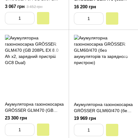
EXPERT (20V, 8.0 Ah)
акумуляторів та зарядного
3 067 грн
16 200 грн
3 452 грн
пристрою)
Акумуляторна газонокосарка
Акумуляторна газонокосарка
GRÖSSER GLM470 (GB
GRÖSSER GLM60/470 (без
208PL EX 8.0 Ah x2,
акумуляторів та зарядного
23 300 грн
19 969 грн
зарядний пристрій GC8
пристрою)
Dual)