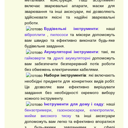
металевих конструкцій. Наш асортимент
включає зварювальні апарати, маски для
зварювання та інші аксесуари, які дозволяють
здійснювати якісні та надійні зварювальні
роботи.
Будівельні інструменти
: наші
віброплити
,
пилососи
та міксери допоможуть
вам швидко та ефективно виконати будь-яке
будівельне завдання.
Акумуляторні інструменти
: такі, як
гайковерти
та
дрилі акумуляторні
допоможуть
вам забезпечити безперервний потік роботи
без обмежень електричними кабелями.
Набори інструментів
: які включають
необхідні предмети для конкретних видів робіт.
Це дозволяє вам ефективно вирішувати
завдання без необхідності окремого вибору
кожного інструменту.
Інструменти для дому і саду
: наші
бензотримери
,
газонокосарки
,
електропили
,
мийки високого тиску
та інші аксесуари
допоможуть вам легко та ефективно впоратися
з будь-якими завданнями у сфері