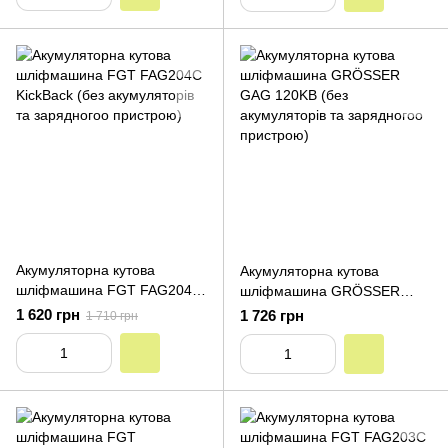
Акумуляторна кутова
Акумуляторна кутова
шліфмашина FGT FAG204C
шліфмашина GRÖSSER
KickBack (без акумуляторів
GAG 120KB (без
1 620 грн
1 726 грн
1 710 грн
та зарядногоо пристрою)
акумуляторів та зарядногоо
пристрою)