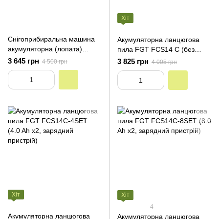
Хіт
Снігоприбиральна машина
Акумуляторна ланцюгова
акумуляторна (лопата)
пила FGT FCS14 C (без
REVOLT ST 20/300 (без
акумуляторів та зарядного
3 645 грн
3 825 грн
4 500 грн
4 005 грн
акумуляторів та зарядного
пристрою)
пристрою)
Хіт
Хіт
4
Акумуляторна ланцюгова
Акумуляторна ланцюгова