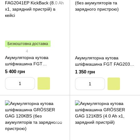
Безкоштовна доставка
4
Акумуляторна кутова
Акумуляторна кутова
шліфмашина FGT
шліфмашина FGT FAG203C
FAG2041EP KickBack (8.0 Ah
(без акумуляторів та
5 400 грн
1 350 грн
x1, зарядний пристрій) в
зарядного пристрою)
кейсі