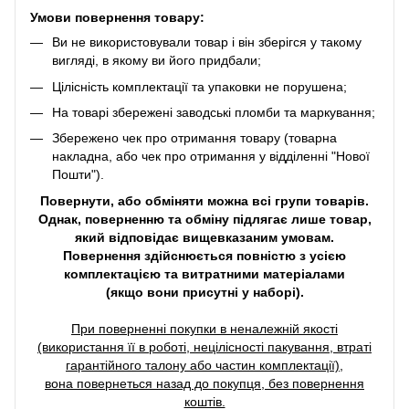
Умови повернення товару:
Ви не використовували товар і він зберігся у такому
вигляді, в якому ви його придбали;
Цілісність комплектації та упаковки не порушена;
На товарі збережені заводські пломби та маркування;
Збережено чек про отримання товару (товарна
накладна, або чек про отримання у відділенні "Нової
Пошти").
Повернути, або обміняти можна всі групи товарів.
Однак, поверненню та обміну підлягає лише товар,
який відповідає вищевказаним умовам.
Повернення здійснюється повністю з усією
комплектацією та витратними матеріалами
(якщо вони присутні у наборі).
При поверненні покупки в неналежній якості
(використання її в роботі, нецілісності пакування, втраті
гарантійного талону або частин комплектації),
вона повернеться назад до покупця, без повернення
коштів.