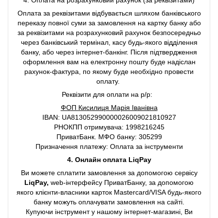
4. Оплата на розрахунковий рахунок (за реквізитами)
Оплата за реквізитами відбувається шляхом банківського
переказу повної суми за замовлення на картку банку або
за реквізитами на розрахунковий рахунок безпосередньо
через банківський термінал, касу будь-якого відділення
банку, або через інтернет-банкінг. Після підтвердження
оформлення вам на електронну пошту буде надіслан
рахунок-фактура, по якому буде необхідно провести
оплату.
Реквізити для оплати на р/р:
ФОП Кисилиця Марія Іванівна
IBAN: UA813052990000026009021810927
РНОКПП отримувача: 1998216245
ПриватБанк. МФО банку: 305299
Призначення платежу: Оплата за інструменти
4. Онлайн оплата LiqPay
Ви можете сплатити замовлення за допомогою сервісу
LiqPay,
web-інтерфейсу ПриватБанку, за допомогою
якого клієнти-власники карток Mastercard/VISA будь-якого
банку можуть оплачувати замовлення на сайті.
Купуючи інструмент у нашому інтернет-магазині, Ви