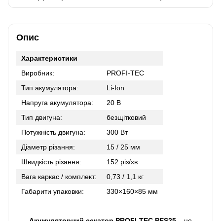
Опис
Характеристики
Виробник:
PROFI-TEC
Тип акумулятора:
Li-Ion
Напруга акумулятора:
20 В
Тип двигуна:
безщітковий
Потужність двигуна:
300 Вт
Діаметр різання:
15 / 25 мм
Швидкість різання:
152 різ/хв
Вага каркас / комплект:
0,73 / 1,1 кг
Габарити упаковки:
330×160×85 мм
Акумуляторний секатор PROFI-TEC PES25
– це