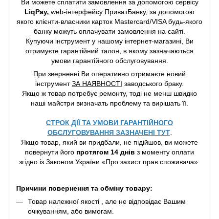
Ви можете сплатити замовлення за допомогою сервісу
LiqPay,
web-інтерфейсу ПриватБанку, за допомогою
якого клієнти-власники карток Mastercard/VISA будь-якого
банку можуть оплачувати замовлення на сайті.
Купуючи інструмент у нашому інтернет-магазині, Ви
отримуєте гарантійний талон, в якому зазначаються
умови гарантійного обслуговування.
При зверненні Ви оперативно отримаєте новий
інструмент
ЗА НАЯВНОСТІ
заводського браку.
Якщо ж товар потребує ремонту, тоді не менш швидко
наші майстри визначать проблему та вирішать її.
СТРОК ДІЇ ТА УМОВИ ГАРАНТІЙНОГО
ОБСЛУГОВУВАННЯ ЗАЗНАЧЕНІ ТУТ
.
Якщо товар, який ви придбали, не підійшов, ви можете
повернути його
протягом 14 днів
з моменту оплати
згідно із Законом України «Про захист прав споживача».
Причини повернення та обміну товару:
Товар належної якості , але не відповідає Вашим
очікуванням, або вимогам.