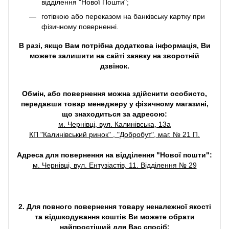
відділення "Нової Пошти";
готівкою або переказом на банківську картку при
фізичному поверненні.
В разі, якщо Вам потрібна додаткова інформація, Ви
можете залишити на сайті заявку на зворотній
дзвінок.
Обмін, або повернення можна здійснити особисто,
передавши товар менеджеру у фізичному магазині,
що знаходиться за адресою:
м. Чернівці, вул. Калинівська, 13а
КП "Калинівський ринок" , "Добробут", маг. № 21 П.
Адреса для повернення на відділення "Нової пошти":
м. Чернівці, вул. Ентузіастів, 11. Відділення № 29
2. Для повного повернення товару неналежної якості
та відшкодування коштів Ви можете обрати
найпростіший для Вас спосіб: