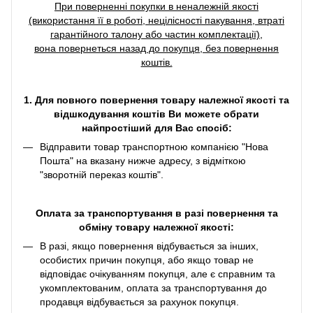
При поверненні покупки в неналежній якості
(використання її в роботі, нецілісності пакування, втраті
гарантійного талону або частин комплектації),
вона повернеться назад до покупця, без повернення
коштів.
1. Для повного повернення товару належної якості та
відшкодування коштів Ви можете обрати
найпростіший для Вас спосіб:
Відправити товар транспортною компанією "Нова
Пошта" на вказану нижче адресу, з відміткою
"зворотній переказ коштів".
Оплата за транспортування в разі повернення та
обміну товару належної якості:
В разі, якщо повернення відбувається за інших,
особистих причин покупця, або якщо товар не
відповідає очікуванням покупця, але є справним та
укомплектованим, оплата за транспортування до
продавця відбувається за рахунок покупця.