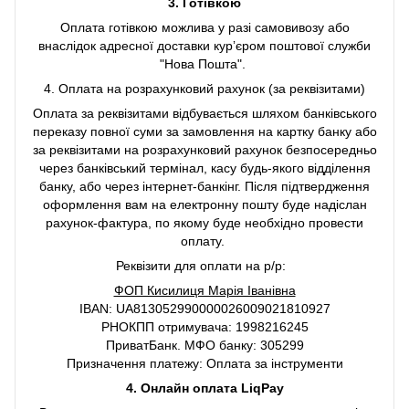
3. Готівкою
Оплата готівкою можлива у разі самовивозу або
внаслідок адресної доставки курʼєром поштової служби
"Нова Пошта".
4. Оплата на розрахунковий рахунок (за реквізитами)
Оплата за реквізитами відбувається шляхом банківського
переказу повної суми за замовлення на картку банку або
за реквізитами на розрахунковий рахунок безпосередньо
через банківський термінал, касу будь-якого відділення
банку, або через інтернет-банкінг. Після підтвердження
оформлення вам на електронну пошту буде надіслан
рахунок-фактура, по якому буде необхідно провести
оплату.
Реквізити для оплати на р/р:
ФОП Кисилиця Марія Іванівна
IBAN: UA813052990000026009021810927
РНОКПП отримувача: 1998216245
ПриватБанк. МФО банку: 305299
Призначення платежу: Оплата за інструменти
4. Онлайн оплата LiqPay