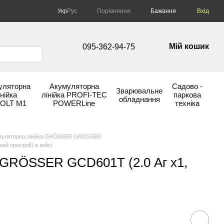
Порівняння
Укр
Рус
Бажання
Вхід
Мій кошик
095-362-94-75
уляторна
Акумуляторна
Садово -
Зварювальне
інійка
лінійка PROFI-TEC
паркова
обладнання
OLT М1
POWERLine
техніка
муляторна лінійка GRÖSSER GRÖSSER
й пристрій) в кейсі
 GRÖSSER GCD601Т (2.0 Аг х1,