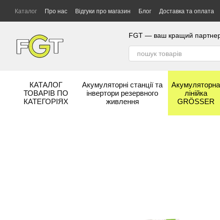
Перейти до основного контенту
Каталог
Про нас
Відгуки про магазин
Блог
Доставка та оплата
Гарантія та сервіс
Бренди
FGT — ваш кращий партнер у
КАТАЛОГ
Акумуляторні станції та
Акумуляторн
ТОВАРІВ ПО
інвертори резервного
лінійка
КАТЕГОРІЯХ
живлення
GRÖSSER