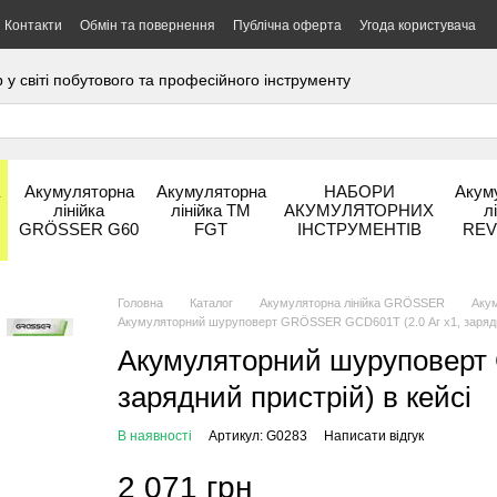
Контакти
Обмін та повернення
Публічна оферта
Угода користувача
 світі побутового та професійного інструменту
а
Акумуляторна
Акумуляторна
НАБОРИ
Акум
лінійка
лінійка ТМ
АКУМУЛЯТОРНИХ
л
GRÖSSER G60
FGT
ІНСТРУМЕНТІВ
REV
Головна
Каталог
Акумуляторна лінійка GRÖSSER
Аку
Акумуляторний шуруповерт GRÖSSER GCD601Т (2.0 Аг х1, зарядни
Акумуляторний шуруповерт
зарядний пристрій) в кейсі
В наявності
Артикул: G0283
Написати відгук
2 071 грн