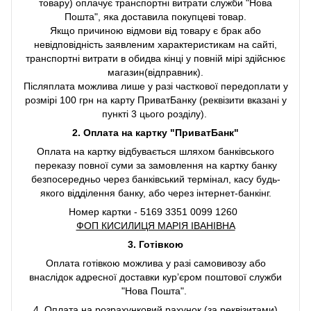
товару) оплачує транспортні витрати служби "Нова
Пошта", яка доставила покупцеві товар.
Якщо причиною відмови від товару є брак або
невідповідність заявленим характеристикам на сайті,
транспортні витрати в обидва кінці у повній мірі здійснює
магазин(відправник).
Післяплата можлива лише у разі часткової передоплати у
розмірі 100 грн на карту ПриватБанку (реквізити вказані у
пункті 3 цього розділу).
2. Оплата на картку "ПриватБанк"
Оплата на картку відбувається шляхом банківського
переказу повної суми за замовлення на картку банку
безпосередньо через банківський термінал, касу будь-
якого відділення банку, або через інтернет-банкінг.
Номер картки - 5169 3351 0099 1260
ФОП КИСИЛИЦЯ МАРІЯ ІВАНІВНА
3. Готівкою
Оплата готівкою можлива у разі самовивозу або
внаслідок адресної доставки курʼєром поштової служби
"Нова Пошта".
4. Оплата на розрахунковий рахунок (за реквізитами)