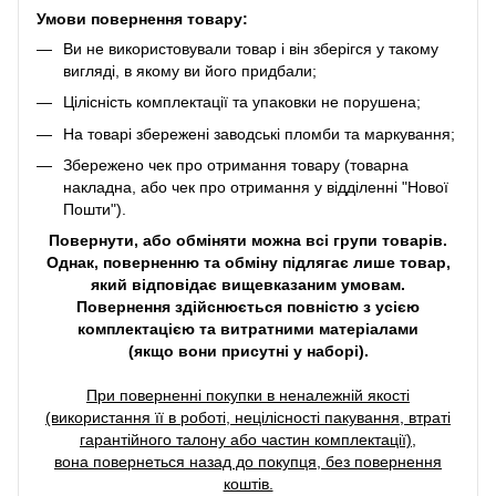
Умови повернення товару:
Ви не використовували товар і він зберігся у такому
вигляді, в якому ви його придбали;
Цілісність комплектації та упаковки не порушена;
На товарі збережені заводські пломби та маркування;
Збережено чек про отримання товару (товарна
накладна, або чек про отримання у відділенні "Нової
Пошти").
Повернути, або обміняти можна всі групи товарів.
Однак, поверненню та обміну підлягає лише товар,
який відповідає вищевказаним умовам.
Повернення здійснюється повністю з усією
комплектацією та витратними матеріалами
(якщо вони присутні у наборі).
При поверненні покупки в неналежній якості
(використання її в роботі, нецілісності пакування, втраті
гарантійного талону або частин комплектації),
вона повернеться назад до покупця, без повернення
коштів.