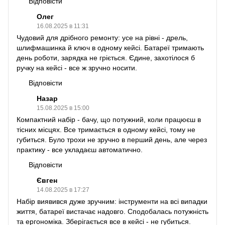
Відповісти
Олег
16.08.2025 в 11:31
Чудовий для дрібного ремонту: усе на рівні - дрель,
шлифмашинка й ключ в одному кейсі. Батареї тримають
день роботи, зарядка не гріється. Єдине, захотілося б
ручку на кейсі - все ж зручно носити.
Відповісти
Назар
15.08.2025 в 15:00
Компактний набір - бачу, що потужний, коли працюєш в
тісних місцях. Все тримається в одному кейсі, тому не
губиться. Було трохи не зручно в перший день, але через
практику - все укладаєш автоматично.
Відповісти
Євген
14.08.2025 в 17:27
Набір виявився дуже зручним: інструменти на всі випадки
життя, батареї вистачає надовго. Сподобалась потужність
та ергономіка. Зберігається все в кейсі - не губиться.