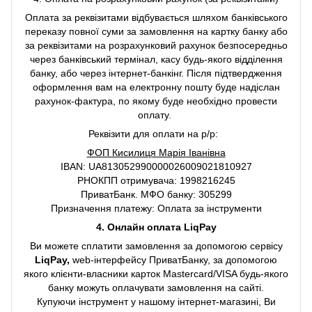
Оплата за реквізитами відбувається шляхом банківського
переказу повної суми за замовлення на картку банку або
за реквізитами на розрахунковий рахунок безпосередньо
через банківський термінал, касу будь-якого відділення
банку, або через інтернет-банкінг. Після підтвердження
оформлення вам на електронну пошту буде надіслан
рахунок-фактура, по якому буде необхідно провести
оплату.
Реквізити для оплати на р/р:
ФОП Кисилиця Марія Іванівна
IBAN: UA813052990000026009021810927
РНОКПП отримувача: 1998216245
ПриватБанк. МФО банку: 305299
Призначення платежу: Оплата за інструменти
4. Онлайн оплата LiqPay
Ви можете сплатити замовлення за допомогою сервісу
LiqPay,
web-інтерфейсу ПриватБанку, за допомогою
якого клієнти-власники карток Mastercard/VISA будь-якого
банку можуть оплачувати замовлення на сайті.
Купуючи інструмент у нашому інтернет-магазині, Ви