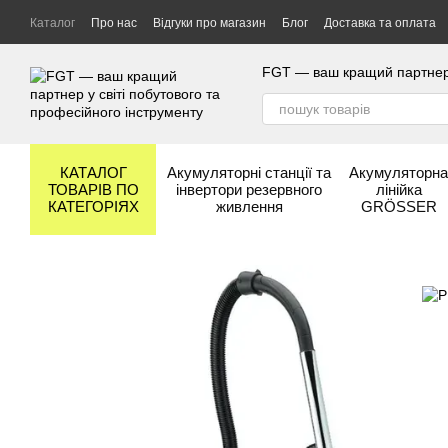
Перейти до основного контенту
Каталог
Про нас
Відгуки про магазин
Блог
Доставка та оплата
Гарантія та сервіс
Бренди
FGT — ваш кращий партнер у
КАТАЛОГ
Акумуляторні станції та
Акумуляторн
ТОВАРІВ ПО
інвертори резервного
лінійка
КАТЕГОРІЯХ
живлення
GRÖSSER