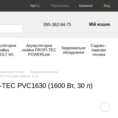
Порівняння
Укр
Рус
Бажання
Вхід
Мій кошик
095-362-94-75
уляторна
Акумуляторна
Садово -
Зварювальне
інійка
лінійка PROFI-TEC
паркова
обладнання
OLT М1
POWERLine
техніка
Будівельна техніка
Будівельні пилососи
EC PVC1630 (1600 Вт, 30 л)
TEC PVC1630 (1600 Вт, 30 л)