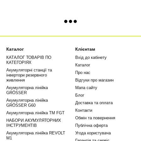
Каталог
Клієнтам
КАТАЛОГ ТОВАРІВ ПО
Вхід до кабінету
КАТЕГОРІЯХ
Каталог
Акумуляторні станції та
Про нас
інвертори резервного
живлення
Відгуки про магазин
Акумуляторна лінійка
Мапа сайту
GRÖSSER
Блог
Акумуляторна лінійка
Доставка та оплата
GRÖSSER G60
Контакти
Акумуляторна лінійка ТМ FGT
Обмін та повернення
НАБОРИ АКУМУЛЯТОРНИХ
ІНСТРУМЕНТІВ
Публічна оферта
Акумуляторна лінійка REVOLT
Угода користувача
М1
Гарантія та сервіс