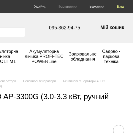
Порівняння
Укр
Рус
Бажання
Вхід
Мій кошик
095-362-94-75
уляторна
Акумуляторна
Садово -
Зварювальне
інійка
лінійка PROFI-TEC
паркова
обладнання
OLT М1
POWERLine
техніка
Генератори
Бензинові генератори
Бензинові генератори ALDO
р)
AP-3300G (3.0-3.3 кВт, ручний