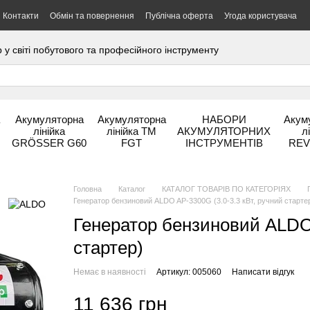
Контакти
Обмін та повернення
Публічна оферта
Угода користувача
 світі побутового та професійного інструменту
а
Акумуляторна
Акумуляторна
НАБОРИ
Акум
лінійка
лінійка ТМ
АКУМУЛЯТОРНИХ
л
GRÖSSER G60
FGT
ІНСТРУМЕНТІВ
REV
Головна
Каталог
КАТАЛОГ ТОВАРІВ ПО КАТЕГОРІЯХ
Генератор бензиновий ALDO AP-3300G (3.0-3.3 кВт, ручний старте
Генератор бензиновий ALDO 
стартер)
Немає в наявності
Артикул: 005060
Написати відгук
11 636 грн