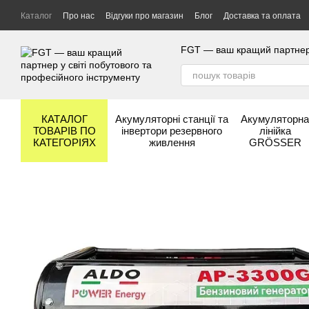
Перейти до основного контенту
Каталог
Про нас
Відгуки про магазин
Блог
Доставка та оплата
Гарантія та сервіс
Бренди
FGT — ваш кращий партнер у
КАТАЛОГ
Акумуляторні станції та
Акумуляторн
ТОВАРІВ ПО
інвертори резервного
лінійка
КАТЕГОРІЯХ
живлення
GRÖSSER