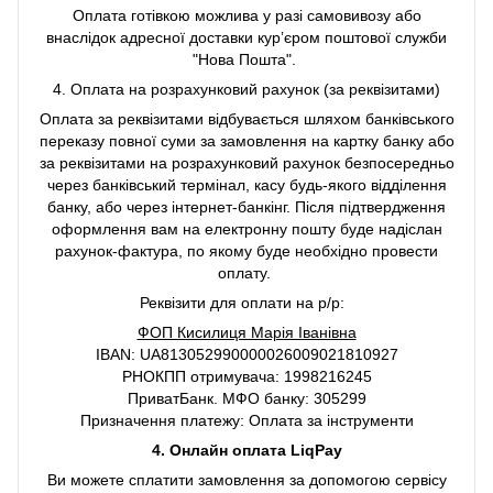
Оплата готівкою можлива у разі самовивозу або
внаслідок адресної доставки курʼєром поштової служби
"Нова Пошта".
4. Оплата на розрахунковий рахунок (за реквізитами)
Оплата за реквізитами відбувається шляхом банківського
переказу повної суми за замовлення на картку банку або
за реквізитами на розрахунковий рахунок безпосередньо
через банківський термінал, касу будь-якого відділення
банку, або через інтернет-банкінг. Після підтвердження
оформлення вам на електронну пошту буде надіслан
рахунок-фактура, по якому буде необхідно провести
оплату.
Реквізити для оплати на р/р:
ФОП Кисилиця Марія Іванівна
IBAN: UA813052990000026009021810927
РНОКПП отримувача: 1998216245
ПриватБанк. МФО банку: 305299
Призначення платежу: Оплата за інструменти
4. Онлайн оплата LiqPay
Ви можете сплатити замовлення за допомогою сервісу