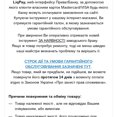
LiqPay,
web-інтерфейсу ПриватБанку, за допомогою
якого клієнти-власники карток Mastercard/VISA будь-якого
банку можуть оплачувати замовлення на сайті.
Купуючи інструмент у нашому інтернет-магазині, Ви
отримуєте гарантійний талон, в якому зазначаються
умови гарантійного обслуговування.
При зверненні Ви оперативно отримаєте новий
інструмент
ЗА НАЯВНОСТІ
заводського браку.
Якщо ж товар потребує ремонту, тоді не менш швидко
наші майстри визначать проблему та вирішать її.
СТРОК ДІЇ ТА УМОВИ ГАРАНТІЙНОГО
ОБСЛУГОВУВАННЯ ЗАЗНАЧЕНІ ТУТ
.
Якщо товар, який ви придбали, не підійшов, ви можете
повернути його
протягом 14 днів
з моменту оплати
згідно із Законом України «Про захист прав споживача».
Причини повернення та обміну товару:
Товар належної якості , але не відповідає Вашим
очікуванням, або вимогам.
Товар неналежної якості, його пошкоджено при