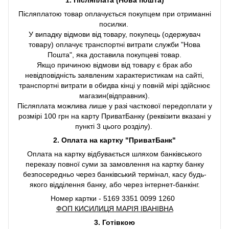
1. Післяплата (Нова пошта)
Післяплатою товар оплачується покупцем при отриманні
посилки.
У випадку відмови від товару, покупець (одержувач
товару) оплачує транспортні витрати служби "Нова
Пошта", яка доставила покупцеві товар.
Якщо причиною відмови від товару є брак або
невідповідність заявленим характеристикам на сайті,
транспортні витрати в обидва кінці у повній мірі здійснює
магазин(відправник).
Післяплата можлива лише у разі часткової передоплати у
розмірі 100 грн на карту ПриватБанку (реквізити вказані у
пункті 3 цього розділу).
2. Оплата на картку "ПриватБанк"
Оплата на картку відбувається шляхом банківського
переказу повної суми за замовлення на картку банку
безпосередньо через банківський термінал, касу будь-
якого відділення банку, або через інтернет-банкінг.
Номер картки - 5169 3351 0099 1260
ФОП КИСИЛИЦЯ МАРІЯ ІВАНІВНА
3. Готівкою