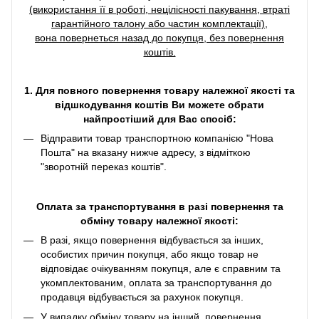
(використання її в роботі, нецілісності пакування, втраті
гарантійного талону або частин комплектації),
вона повернеться назад до покупця, без повернення
коштів.
1. Для повного повернення товару належної якості та
відшкодування коштів Ви можете обрати
найпростіший для Вас спосіб:
Відправити товар транспортною компанією "Нова
Пошта" на вказану нижче адресу, з відміткою
"зворотній переказ коштів".
Оплата за транспортування в разі повернення та
обміну товару належної якості:
В разі, якщо повернення відбувається за інших,
особистих причин покупця, або якщо товар не
відповідає очікуванням покупця, але є справним та
укомплектованим, оплата за транспортування до
продавця відбувається за рахунок покупця.
У випадку обміну товару на інший, повернення