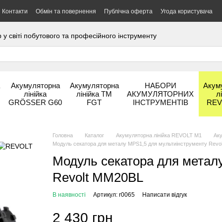
Контакти
Обмін та повернення
Публічна оферта
Угода користувача
 світі побутового та професійного інструменту
а
Акумуляторна
Акумуляторна
НАБОРИ
Акум
лінійка
лінійка ТМ
АКУМУЛЯТОРНИХ
л
GRÖSSER G60
FGT
ІНСТРУМЕНТІВ
REV
Головна
Каталог
Акумуляторна лінійка REVOLT М1
Ак
Модуль секатора для металу MPS1,5 для мультиінструменту Revo
Модуль секатора для метал
Revolt ММ20BL
В наявності
Артикул: r0065
Написати відгук
2 430 грн