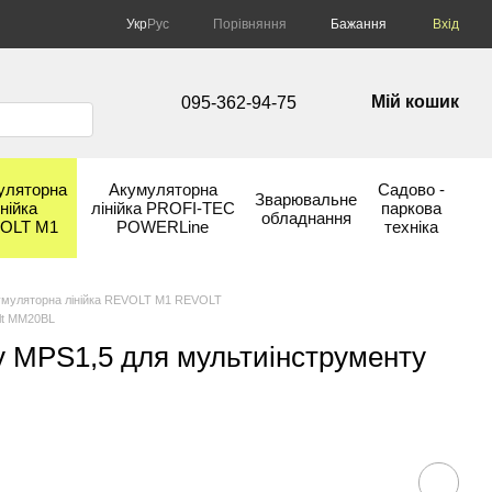
Порівняння
Укр
Рус
Бажання
Вхід
Мій кошик
095-362-94-75
уляторна
Акумуляторна
Садово -
Зварювальне
інійка
лінійка PROFI-TEC
паркова
обладнання
OLT М1
POWERLine
техніка
умуляторна лінійка REVOLT М1 REVOLT
lt ММ20BL
у MPS1,5 для мультиінструменту