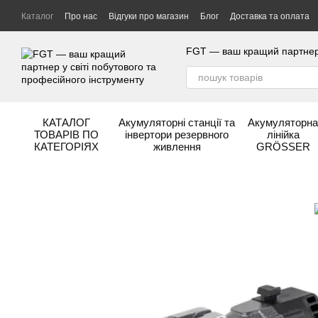
Перейти до основного контенту
Каталог
Про нас
Відгуки про магазин
Блог
Доставка та оплата
Гарантія та сервіс
Бренди
FGT — ваш кращий партнер у
КАТАЛОГ
Акумуляторні станції та
Акумуляторн
ТОВАРІВ ПО
інвертори резервного
лінійка
КАТЕГОРІЯХ
живлення
GRÖSSER