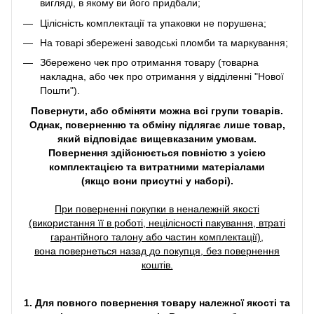
вигляді, в якому ви його придбали;
Цілісність комплектації та упаковки не порушена;
На товарі збережені заводські пломби та маркування;
Збережено чек про отримання товару (товарна
накладна, або чек про отримання у відділенні "Нової
Пошти").
Повернути, або обміняти можна всі групи товарів.
Однак, поверненню та обміну підлягає лише товар,
який відповідає вищевказаним умовам.
Повернення здійснюється повністю з усією
комплектацією та витратними матеріалами
(якщо вони присутні у наборі).
При поверненні покупки в неналежній якості
(використання її в роботі, нецілісності пакування, втраті
гарантійного талону або частин комплектації),
вона повернеться назад до покупця, без повернення
коштів.
1. Для повного повернення товару належної якості та