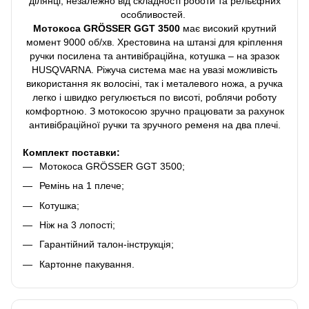
ділянці, незалежно від складності роботи та рельєфних
особливостей.
Мотокоса GRÖSSER GGT 3500
має високий крутний
момент 9000 об/хв. Хрестовина на штанзі для кріплення
ручки посилена та антивібраційна, котушка – на зразок
HUSQVARNA. Ріжуча система має на увазі можливість
використання як волосіні, так і металевого ножа, а ручка
легко і швидко регулюється по висоті, роблячи роботу
комфортною. З мотокосою зручно працювати за рахунок
антивібраційної ручки та зручного ременя на два плечі.
Комплект поставки:
Мотокоса GRÖSSER GGT 3500;
Ремінь на 1 плече;
Котушка;
Ніж на 3 лопості;
Гарантійний талон-інструкція;
Картонне пакування.