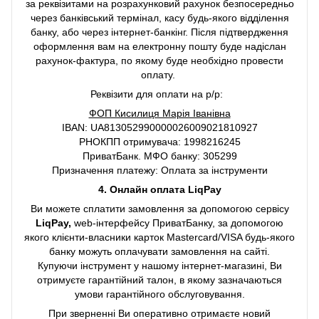
за реквізитами на розрахунковий рахунок безпосередньо
через банківський термінал, касу будь-якого відділення
банку, або через інтернет-банкінг. Після підтвердження
оформлення вам на електронну пошту буде надіслан
рахунок-фактура, по якому буде необхідно провести
оплату.
Реквізити для оплати на р/р:
ФОП Кисилиця Марія Іванівна
IBAN: UA813052990000026009021810927
РНОКПП отримувача: 1998216245
ПриватБанк. МФО банку: 305299
Призначення платежу: Оплата за інструменти
4. Онлайн оплата LiqPay
Ви можете сплатити замовлення за допомогою сервісу
LiqPay,
web-інтерфейсу ПриватБанку, за допомогою
якого клієнти-власники карток Mastercard/VISA будь-якого
банку можуть оплачувати замовлення на сайті.
Купуючи інструмент у нашому інтернет-магазині, Ви
отримуєте гарантійний талон, в якому зазначаються
умови гарантійного обслуговування.
При зверненні Ви оперативно отримаєте новий