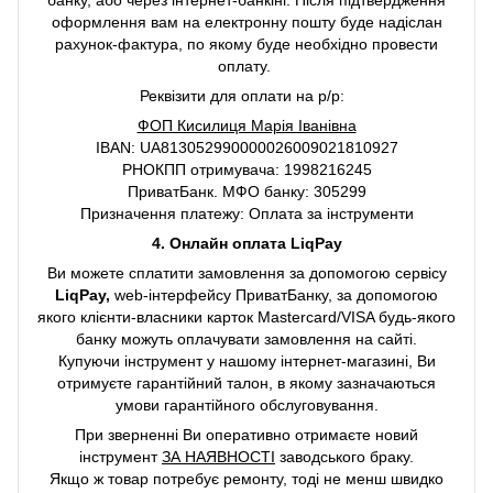
оформлення вам на електронну пошту буде надіслан
рахунок-фактура, по якому буде необхідно провести
оплату.
Реквізити для оплати на р/р:
ФОП Кисилиця Марія Іванівна
IBAN: UA813052990000026009021810927
РНОКПП отримувача: 1998216245
ПриватБанк. МФО банку: 305299
Призначення платежу: Оплата за інструменти
4. Онлайн оплата LiqPay
Ви можете сплатити замовлення за допомогою сервісу
LiqPay,
web-інтерфейсу ПриватБанку, за допомогою
якого клієнти-власники карток Mastercard/VISA будь-якого
банку можуть оплачувати замовлення на сайті.
Купуючи інструмент у нашому інтернет-магазині, Ви
отримуєте гарантійний талон, в якому зазначаються
умови гарантійного обслуговування.
При зверненні Ви оперативно отримаєте новий
інструмент
ЗА НАЯВНОСТІ
заводського браку.
Якщо ж товар потребує ремонту, тоді не менш швидко