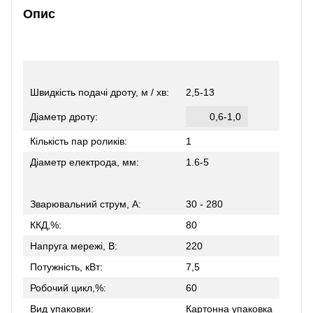
Опис
Швидкість подачі дроту, м / хв:
2,5-13
Діаметр дроту:
0,6-1,0
Кількість пар роликів:
1
Діаметр електрода, мм:
1.6-5
Зварювальний струм, А:
30 - 280
ККД,%:
80
Напруга мережі, В:
220
Потужність, кВт:
7,5
Робочий цикл,%:
60
Вид упаковки:
Картонна упаковка