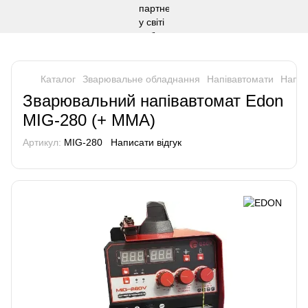
Каталог
Зварювальне обладнання
Напівавтомати
Напів
Зварювальний напівавтомат Edon
MIG-280 (+ MMA)
Артикул:
MIG-280
Написати відгук