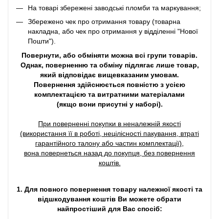
На товарі збережені заводські пломби та маркування;
Збережено чек про отримання товару (товарна
накладна, або чек про отримання у відділенні "Нової
Пошти").
Повернути, або обміняти можна всі групи товарів.
Однак, поверненню та обміну підлягає лише товар,
який відповідає вищевказаним умовам.
Повернення здійснюється повністю з усією
комплектацією та витратними матеріалами
(якщо вони присутні у наборі).
При поверненні покупки в неналежній якості
(використання її в роботі, нецілісності пакування, втраті
гарантійного талону або частин комплектації),
вона повернеться назад до покупця, без повернення
коштів.
1. Для повного повернення товару належної якості та
відшкодування коштів Ви можете обрати
найпростіший для Вас спосіб: