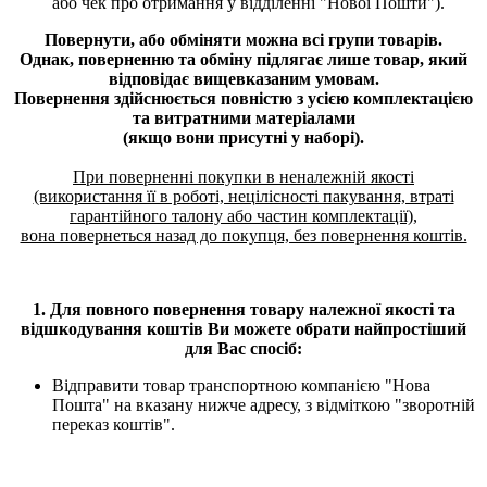
або чек про отримання у відділенні "Нової Пошти").
Повернути, або обміняти можна всі групи товарів.
Однак, поверненню та обміну підлягає лише товар, який
відповідає вищевказаним умовам.
Повернення здійснюється повністю з усією комплектацією
та витратними матеріалами
(якщо вони присутні у наборі).
При поверненні покупки в неналежній якості
(використання її в роботі, нецілісності пакування, втраті
гарантійного талону або частин комплектації),
вона повернеться назад до покупця, без повернення коштів.
1. Для повного повернення товару належної якості та
відшкодування коштів Ви можете обрати найпростіший
для Вас спосіб:
Відправити товар транспортною компанією "Нова
Пошта" на вказану нижче адресу, з відміткою "зворотній
переказ коштів".