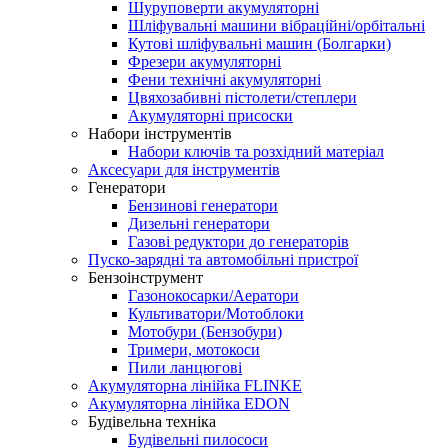
Шуруповерти акумуляторні
Шліфувальні машини вібраційні/орбітальні
Кутові шліфувальні машин (Болгарки)
Фрезери акумуляторні
Фени технічні акумуляторні
Цвяхозабивні пістолети/степлери
Акумуляторні присоски
Набори інструментів
Набори ключів та розхідний матеріал
Аксесуари для інструментів
Генератори
Бензинові генератори
Дизельні генератори
Газові редуктори до генераторів
Пуско-зарядні та автомобільні пристрої
Бензоінструмент
Газонокосарки/Аератори
Культиватори/Мотоблоки
Мотобури (Бензобури)
Тримери, мотокоси
Пили ланцюгові
Акумуляторна лінійка FLINKE
Акумуляторна лінійка EDON
Будівельна техніка
Будівельні пилососи