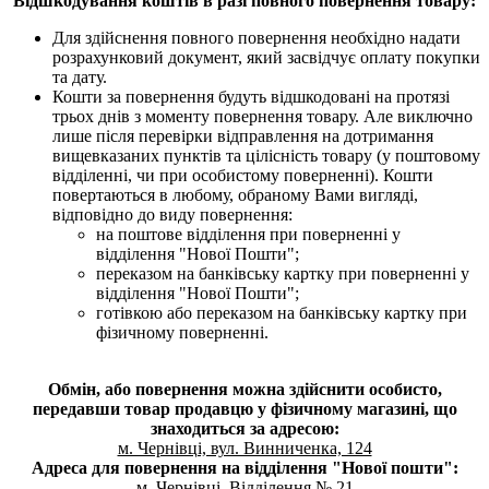
Відшкодування коштів в разі повного повернення товару:
Для здійснення повного повернення необхідно надати
розрахунковий документ, який засвідчує оплату покупки
та дату.
Кошти за повернення будуть відшкодовані на протязі
трьох днів з моменту повернення товару. Але виключно
лише після перевірки відправлення на дотримання
вищевказаних пунктів та цілісність товару (у поштовому
відділенні, чи при особистому поверненні). Кошти
повертаються в любому, обраному Вами вигляді,
відповідно до виду повернення:
на поштове відділення при поверненні у
відділення "Нової Пошти";
переказом на банківську картку при поверненні у
відділення "Нової Пошти";
готівкою або переказом на банківську картку при
фізичному поверненні.
Обмін, або повернення можна здійснити особисто,
передавши товар продавцю у фізичному магазині, що
знаходиться за адресою:
м. Чернівці, вул. Винниченка, 124
Адреса для повернення на відділення "Нової пошти":
м. Чернівці, Відділення № 21