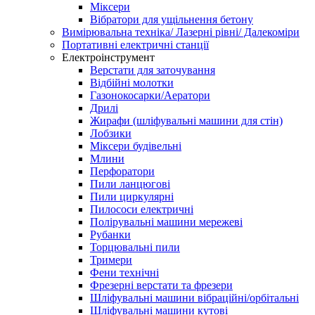
Міксери
Вібратори для ущільнення бетону
Вимірювальна техніка/ Лазерні рівні/ Далекоміри
Портативні електричні станції
Електроінструмент
Верстати для заточування
Відбійні молотки
Газонокосарки/Аератори
Дрилі
Жирафи (шліфувальні машини для стін)
Лобзики
Міксери будівельні
Млини
Перфоратори
Пили ланцюгові
Пили циркулярні
Пилососи електричні
Полірувальні машини мережеві
Рубанки
Торцювальні пили
Тримери
Фени технічні
Фрезерні верстати та фрезери
Шліфувальні машини вібраційні/орбітальні
Шліфувальні машини кутові