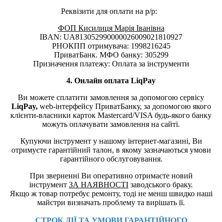
Реквізити для оплати на р/р:
ФОП Кисилиця Марія Іванівна
IBAN: UA813052990000026009021810927
РНОКПП отримувача: 1998216245
ПриватБанк. МФО банку: 305299
Призначення платежу: Оплата за інструменти
4. Онлайн оплата LiqPay
Ви можете сплатити замовлення за допомогою сервісу
LiqPay,
web-інтерфейсу ПриватБанку, за допомогою якого
клієнти-власники карток Mastercard/VISA будь-якого банку
можуть оплачувати замовлення на сайті.
Купуючи інструмент у нашому інтернет-магазині, Ви
отримуєте гарантійний талон, в якому зазначаються умови
гарантійного обслуговування.
При зверненні Ви оперативно отримаєте новий
інструмент
ЗА НАЯВНОСТІ
заводського браку.
Якщо ж товар потребує ремонту, тоді не менш швидко наші
майстри визначать проблему та вирішать її.
СТРОК ДІЇ ТА УМОВИ ГАРАНТІЙНОГО