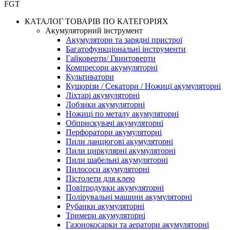
FGT
КАТАЛОГ ТОВАРІВ ПО КАТЕГОРІЯХ
Акумуляторний інструмент
Акумулятори та зарядні пристрої
Багатофункціональні інструменти
Гайковерти/ Гвинтоверти
Компресори акумуляторні
Культиватори
Кущорізи / Секатори / Ножиці акумуляторні
Ліхтарі акумуляторні
Лобзики акумуляторні
Ножиці по металу акумуляторні
Обприскувачі акумуляторні
Перфоратори акумуляторні
Пили ланцюгові акумуляторні
Пили циркулярні акумуляторні
Пили шабельні акумуляторні
Пилососи акумуляторні
Пістолети для клею
Повітродувки акумуляторні
Полірувальні машини акумуляторні
Рубанки акумуляторні
Тримери акумуляторні
Газонокосарки та аератори акумуляторні