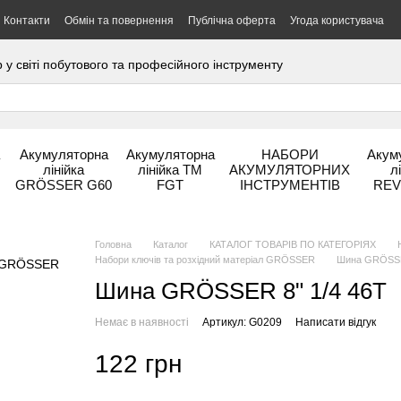
Контакти
Обмін та повернення
Публічна оферта
Угода користувача
 світі побутового та професійного інструменту
а
Акумуляторна
Акумуляторна
НАБОРИ
Акум
лінійка
лінійка ТМ
АКУМУЛЯТОРНИХ
л
GRÖSSER G60
FGT
ІНСТРУМЕНТІВ
REV
Головна
Каталог
КАТАЛОГ ТОВАРІВ ПО КАТЕГОРІЯХ
Набори ключів та розхідний матеріал GRÖSSER
Шина GRÖSSE
Шина GRÖSSER 8" 1/4 46T
Немає в наявності
Артикул: G0209
Написати відгук
122 грн