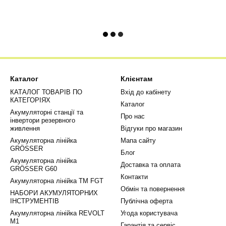
Каталог
Клієнтам
КАТАЛОГ ТОВАРІВ ПО
Вхід до кабінету
КАТЕГОРІЯХ
Каталог
Акумуляторні станції та
Про нас
інвертори резервного
живлення
Відгуки про магазин
Акумуляторна лінійка
Мапа сайту
GRÖSSER
Блог
Акумуляторна лінійка
Доставка та оплата
GRÖSSER G60
Контакти
Акумуляторна лінійка ТМ FGT
Обмін та повернення
НАБОРИ АКУМУЛЯТОРНИХ
ІНСТРУМЕНТІВ
Публічна оферта
Акумуляторна лінійка REVOLT
Угода користувача
М1
Гарантія та сервіс