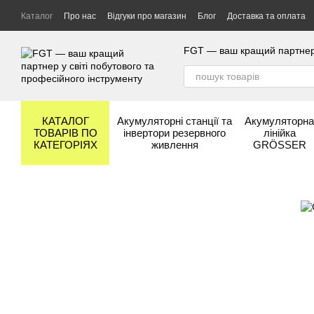
Перейти до основного контенту
Каталог
Про нас
Відгуки про магазин
Блог
Доставка та оплата
Гарантія та сервіс
Бренди
FGT — ваш кращий партнер у
КАТАЛОГ
Акумуляторні станції та
Акумуляторн
ТОВАРІВ ПО
інвертори резервного
лінійка
КАТЕГОРІЯХ
живлення
GRÖSSER