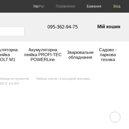
Порівняння
Укр
Рус
Бажання
Вхід
Мій кошик
095-362-94-75
уляторна
Акумуляторна
Садово -
Зварювальне
інійка
лінійка PROFI-TEC
паркова
обладнання
OLT М1
POWERLine
техніка
Набори інструментів
Набори ключів та розхідний матеріал
R 8" 1/4 46T