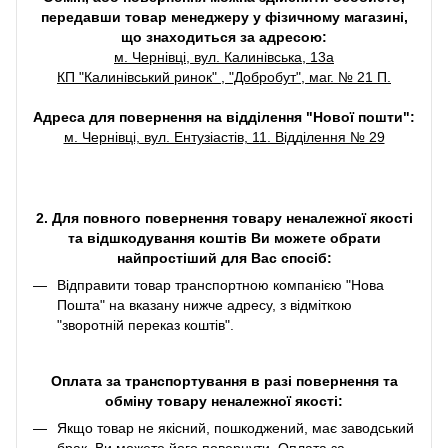
передавши товар менеджеру у фізичному магазині,
що знаходиться за адресою:
м. Чернівці, вул. Калинівська, 13а
КП "Калинівський ринок" , "Добробут", маг. № 21 П.
Адреса для повернення на відділення "Нової пошти":
м. Чернівці, вул. Ентузіастів, 11. Відділення № 29
2. Для повного повернення товару неналежної якості
та відшкодування коштів Ви можете обрати
найпростіший для Вас спосіб:
Відправити товар транспортною компанією "Нова
Пошта" на вказану нижче адресу, з відміткою
"зворотній переказ коштів".
Оплата за транспортування в разі повернення та
обміну товару неналежної якості:
Якщо товар не якісний, пошкоджений, має заводський
брак, Ви можете його повернути. Оплата за