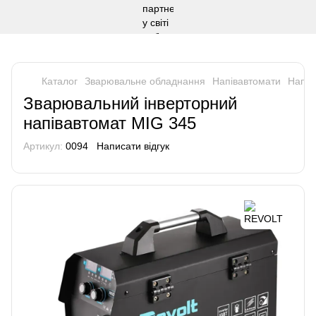
Каталог
Зварювальне обладнання
Напівавтомати
Напів
Зварювальний інверторний
напівавтомат MIG 345
Артикул:
0094
Написати відгук