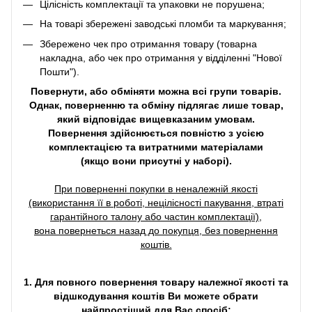
Цілісність комплектації та упаковки не порушена;
На товарі збережені заводські пломби та маркування;
Збережено чек про отримання товару (товарна
накладна, або чек про отримання у відділенні "Нової
Пошти").
Повернути, або обміняти можна всі групи товарів.
Однак, поверненню та обміну підлягає лише товар,
який відповідає вищевказаним умовам.
Повернення здійснюється повністю з усією
комплектацією та витратними матеріалами
(якщо вони присутні у наборі).
При поверненні покупки в неналежній якості
(використання її в роботі, нецілісності пакування, втраті
гарантійного талону або частин комплектації),
вона повернеться назад до покупця, без повернення
коштів.
1. Для повного повернення товару належної якості та
відшкодування коштів Ви можете обрати
найпростіший для Вас спосіб: