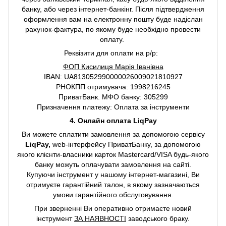
банку, або через інтернет-банкінг. Після підтвердження
оформлення вам на електронну пошту буде надіслан
рахунок-фактура, по якому буде необхідно провести
оплату.
Реквізити для оплати на р/р:
ФОП Кисилиця Марія Іванівна
IBAN: UA813052990000026009021810927
РНОКПП отримувача: 1998216245
ПриватБанк. МФО банку: 305299
Призначення платежу: Оплата за інструменти
4. Онлайн оплата LiqPay
Ви можете сплатити замовлення за допомогою сервісу
LiqPay,
web-інтерфейсу ПриватБанку, за допомогою
якого клієнти-власники карток Mastercard/VISA будь-якого
банку можуть оплачувати замовлення на сайті.
Купуючи інструмент у нашому інтернет-магазині, Ви
отримуєте гарантійний талон, в якому зазначаються
умови гарантійного обслуговування.
При зверненні Ви оперативно отримаєте новий
інструмент
ЗА НАЯВНОСТІ
заводського браку.