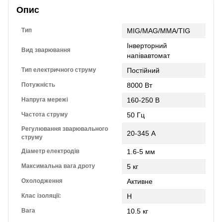
Опис
Тип
MIG/MAG/MMA/TIG
Інверторний
Вид зварювання
напівавтомат
Тип електричного струму
Постійний
Потужність
8000 Вт
Напруга мережі
160-250 В
Частота струму
50 Гц
Регулювання зварювального
20-345 А
струму
Діаметр електродів
1.6-5 мм
Максимальна вага дроту
5 кг
Охолодження
Активне
Клас ізоляції:
Н
Вага
10.5 кг