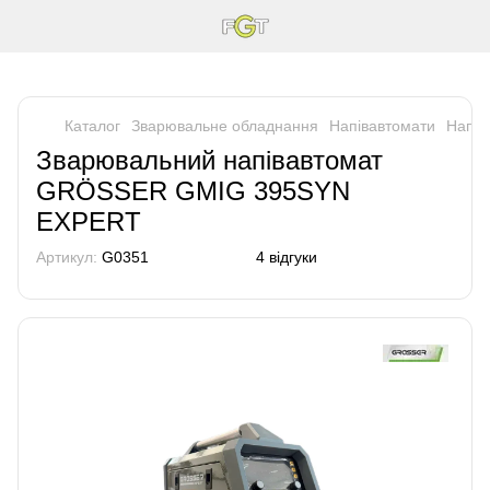
Каталог
Зварювальне обладнання
Напівавтомати
Напі
Зварювальний напівавтомат
GRÖSSER GMIG 395SYN
EXPERT
Артикул:
G0351
4 відгуки