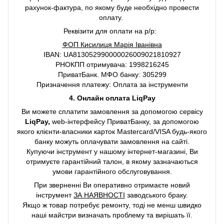
рахунок-фактура, по якому буде необхідно провести
оплату.
Реквізити для оплати на р/р:
ФОП Кисилиця Марія Іванівна
IBAN: UA813052990000026009021810927
РНОКПП отримувача: 1998216245
ПриватБанк. МФО банку: 305299
Призначення платежу: Оплата за інструменти
4. Онлайн оплата LiqPay
Ви можете сплатити замовлення за допомогою сервісу
LiqPay,
web-інтерфейсу ПриватБанку, за допомогою
якого клієнти-власники карток Mastercard/VISA будь-якого
банку можуть оплачувати замовлення на сайті.
Купуючи інструмент у нашому інтернет-магазині, Ви
отримуєте гарантійний талон, в якому зазначаються
умови гарантійного обслуговування.
При зверненні Ви оперативно отримаєте новий
інструмент
ЗА НАЯВНОСТІ
заводського браку.
Якщо ж товар потребує ремонту, тоді не менш швидко
наші майстри визначать проблему та вирішать її.