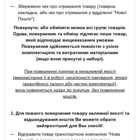
Збережено чек про отримання товару (товарна
накладна, або чек про отримання у відділенні "Нової
Пошти").
Повернути, або обміняти можна всі групи товарів.
Однак, поверненню та обміну підлягає лише товар,
який відповідає вищевказаним умовам.
Повернення здійснюється повністю з усією
комплектацією та витратними матеріалами
(якщо вони присутні у наборі).
При поверненні покупки в неналежній якості
(використання її в роботі, нецілісності пакування, втраті
гарантійного талону або частин комплектації),
вона повернеться назад до покупця, без повернення
коштів.
1. Для повного повернення товару належної якості та
відшкодування коштів Ви можете обрати
найпростіший для Вас спосіб:
Відправити товар транспортною компанією "Нова