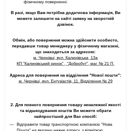
фізичному поверненні.
В разі, якщо Вам потрібна додаткова інформація, Ви
можете залишити на сайті заявку на зворотній
дзвінок.
Обмін, або повернення можна здійснити особисто,
передавши товар менеджеру у фізичному магазині,
що знаходиться за адресою:
м. Чернівці, вул. Калинівська, 13а
КП "Калинівський ринок" , "Добробут", маг. № 21 П.
Адреса для повернення на відділення "Нової пошти":
м. Чернівці, вул. Ентузіастів, 11. Відділення № 29
2. Для повного повернення товару неналежної якості
та відшкодування коштів Ви можете обрати
найпростіший для Вас спосіб:
Відправити товар транспортною компанією "Нова
Пошта" на вказану нижче адресу, з відміткою