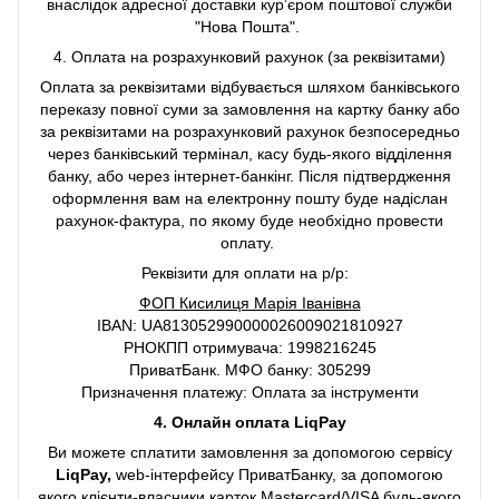
внаслідок адресної доставки курʼєром поштової служби
"Нова Пошта".
4. Оплата на розрахунковий рахунок (за реквізитами)
Оплата за реквізитами відбувається шляхом банківського
переказу повної суми за замовлення на картку банку або
за реквізитами на розрахунковий рахунок безпосередньо
через банківський термінал, касу будь-якого відділення
банку, або через інтернет-банкінг. Після підтвердження
оформлення вам на електронну пошту буде надіслан
рахунок-фактура, по якому буде необхідно провести
оплату.
Реквізити для оплати на р/р:
ФОП Кисилиця Марія Іванівна
IBAN: UA813052990000026009021810927
РНОКПП отримувача: 1998216245
ПриватБанк. МФО банку: 305299
Призначення платежу: Оплата за інструменти
4. Онлайн оплата LiqPay
Ви можете сплатити замовлення за допомогою сервісу
LiqPay,
web-інтерфейсу ПриватБанку, за допомогою
якого клієнти-власники карток Mastercard/VISA будь-якого