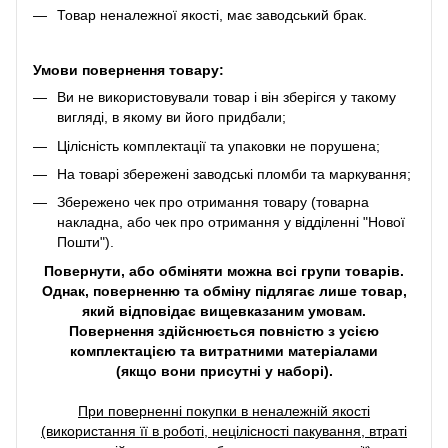
Товар неналежної якості, має заводський брак.
Умови повернення товару:
Ви не використовували товар і він зберігся у такому
вигляді, в якому ви його придбали;
Цілісність комплектації та упаковки не порушена;
На товарі збережені заводські пломби та маркування;
Збережено чек про отримання товару (товарна
накладна, або чек про отримання у відділенні "Нової
Пошти").
Повернути, або обміняти можна всі групи товарів.
Однак, поверненню та обміну підлягає лише товар,
який відповідає вищевказаним умовам.
Повернення здійснюється повністю з усією
комплектацією та витратними матеріалами
(якщо вони присутні у наборі).
При поверненні покупки в неналежній якості
(використання її в роботі, нецілісності пакування, втраті