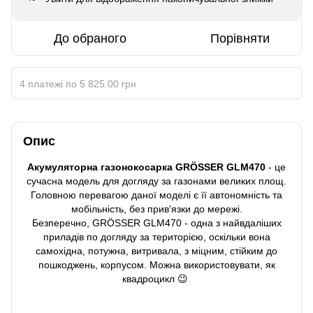
До обраного
Порівняти
4 платежі по 5 825.00 грн
Опис
Акумуляторна газонокосарка GRÖSSER GLM470
- це
сучасна модель для догляду за газонами великих площ.
Головною перевагою даної моделі є її автономність та
мобільність, без прив'язки до мережі.
Безперечно, GRÖSSER GLM470 - одна з найвдаліших
приладів по догляду за територією, оскільки вона
самохідна, потужна, витривала, з міцним, стійким до
пошкоджень, корпусом. Можна використовувати, як
квадроцикл 😉