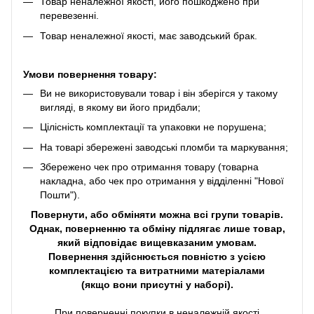
Товар неналежної якості, його пошкоджено при
перевезенні.
Товар неналежної якості, має заводський брак.
Умови повернення товару:
Ви не використовували товар і він зберігся у такому
вигляді, в якому ви його придбали;
Цілісність комплектації та упаковки не порушена;
На товарі збережені заводські пломби та маркування;
Збережено чек про отримання товару (товарна
накладна, або чек про отримання у відділенні "Нової
Пошти").
Повернути, або обміняти можна всі групи товарів.
Однак, поверненню та обміну підлягає лише товар,
який відповідає вищевказаним умовам.
Повернення здійснюється повністю з усією
комплектацією та витратними матеріалами
(якщо вони присутні у наборі).
При поверненні покупки в неналежній якості