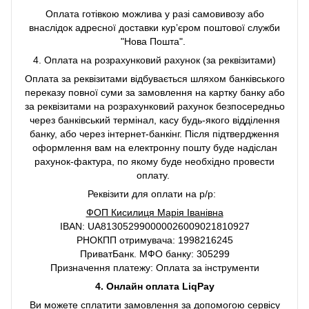
Оплата готівкою можлива у разі самовивозу або
внаслідок адресної доставки курʼєром поштової служби
"Нова Пошта".
4. Оплата на розрахунковий рахунок (за реквізитами)
Оплата за реквізитами відбувається шляхом банківського
переказу повної суми за замовлення на картку банку або
за реквізитами на розрахунковий рахунок безпосередньо
через банківський термінал, касу будь-якого відділення
банку, або через інтернет-банкінг. Після підтвердження
оформлення вам на електронну пошту буде надіслан
рахунок-фактура, по якому буде необхідно провести
оплату.
Реквізити для оплати на р/р:
ФОП Кисилиця Марія Іванівна
IBAN: UA813052990000026009021810927
РНОКПП отримувача: 1998216245
ПриватБанк. МФО банку: 305299
Призначення платежу: Оплата за інструменти
4. Онлайн оплата LiqPay
Ви можете сплатити замовлення за допомогою сервісу