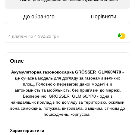
До обраного
Порівняти
4 платежі по 4 992.25 грн
Опис
Акумуляторна газонокосарка GRÖSSER
GLM60/470
-
це сучасна модель для догляду за газонами великих
площ. Головною перевагою даної моделі є її
автономність та мобільність, без прив'язки до мережі.
Безперечно, GRÖSSER GLM 60/470 - одна з
найвдаліших приладів по догляду за територією, оскільки
вона самохідна, потужна, витривала, з міцним, стійким до
пошкоджень, корпусом.
Характеристики
: