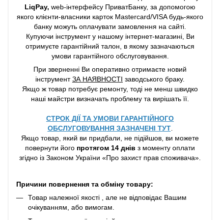
LiqPay,
web-інтерфейсу ПриватБанку, за допомогою
якого клієнти-власники карток Mastercard/VISA будь-якого
банку можуть оплачувати замовлення на сайті.
Купуючи інструмент у нашому інтернет-магазині, Ви
отримуєте гарантійний талон, в якому зазначаються
умови гарантійного обслуговування.
При зверненні Ви оперативно отримаєте новий
інструмент
ЗА НАЯВНОСТІ
заводського браку.
Якщо ж товар потребує ремонту, тоді не менш швидко
наші майстри визначать проблему та вирішать її.
СТРОК ДІЇ ТА УМОВИ ГАРАНТІЙНОГО
ОБСЛУГОВУВАННЯ ЗАЗНАЧЕНІ ТУТ
.
Якщо товар, який ви придбали, не підійшов, ви можете
повернути його
протягом 14 днів
з моменту оплати
згідно із Законом України «Про захист прав споживача».
Причини повернення та обміну товару:
Товар належної якості , але не відповідає Вашим
очікуванням, або вимогам.