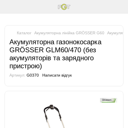
Каталог
Акумуляторна лінійка GRÖSSER G60
Акумулято
Акумуляторна газонокосарка
GRÖSSER GLM60/470 (без
акумуляторів та зарядного
пристрою)
Артикул:
G0370
Написати відгук