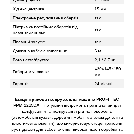
Хід ексцентрика:
15 мм
Електронне регулювання обертів:
так
Підтримка постійних оборотів під
так
навантаженням:
Плавний запуск:
так
Довжина кабелю живлення:
6 м
Вага нетто/брутто:
2,1 / 3,7 кг
420×145×150
Габарити упаковки:
мм
Гарантія:
24 місяці
Ексцентрикова полірувальна машина PROFI-TEC
PPM-1215DA
– потужний інструмент, призначений для
шліфування та полірування різних поверхонь
(автомобільні кузови, дерев’яні меблі, металеві деталі та
пластикові елементи), що використовує ексцентриковий
рух підошви для забезпечення високої якості обробки та