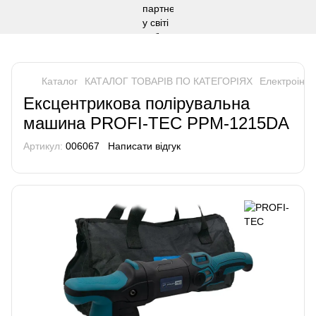
Каталог
КАТАЛОГ ТОВАРІВ ПО КАТЕГОРІЯХ
Електроінс
Ексцентрикова полірувальна
машина PROFI-TEC PPM-1215DA
Артикул:
006067
Написати відгук