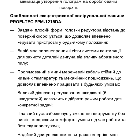
мінімізації утворення голограм на оброблюваній
поверхні.
Особливості ексцентрикової полірувальної машини
PROFI-TEC PPM-1215DA:
Завдяки плоскій формі головки редуктора відстань до
поверхні скорочується, що дозволяє впевнено
керувати пристроєм у будь-якому положенні;
Виріб має пилонепроникні сітки системи вентиляції
для захисту деталей двигуна від впливу абразивного
пилу;
Прогумований зімний мережевий кабель стійкий до
низьких температур та механічних пошкоджень, що
дозволяє впевнено працювати в будь-яких умовах;
Великий діапазон регулювання швидкості (6
швидкостей) дозволить підібрати режим роботи для
конкретної задачі;
Плавний пуск забезпечує увімкнення інструменту без
ривків, створюючи комфортні умови під час роботи та
безпеку користувача;
Надійний двигун економно витрачає енергію, має