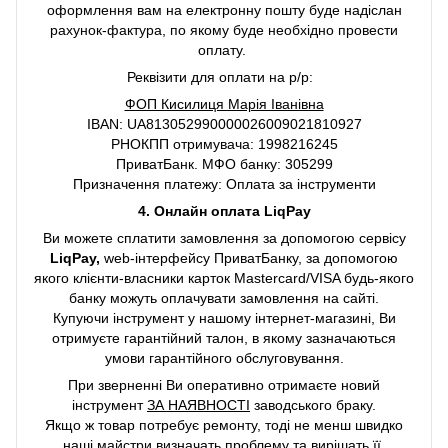
оформлення вам на електронну пошту буде надіслан
рахунок-фактура, по якому буде необхідно провести
оплату.
Реквізити для оплати на р/р:
ФОП Кисилиця Марія Іванівна
IBAN: UA813052990000026009021810927
РНОКПП отримувача: 1998216245
ПриватБанк. МФО банку: 305299
Призначення платежу: Оплата за інструменти
4. Онлайн оплата LiqPay
Ви можете сплатити замовлення за допомогою сервісу
LiqPay,
web-інтерфейсу ПриватБанку, за допомогою
якого клієнти-власники карток Mastercard/VISA будь-якого
банку можуть оплачувати замовлення на сайті.
Купуючи інструмент у нашому інтернет-магазині, Ви
отримуєте гарантійний талон, в якому зазначаються
умови гарантійного обслуговування.
При зверненні Ви оперативно отримаєте новий
інструмент
ЗА НАЯВНОСТІ
заводського браку.
Якщо ж товар потребує ремонту, тоді не менш швидко
наші майстри визначать проблему та вирішать її.