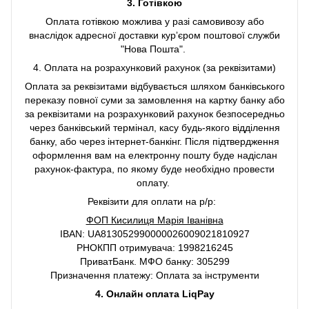
3. Готівкою
Оплата готівкою можлива у разі самовивозу або
внаслідок адресної доставки курʼєром поштової служби
"Нова Пошта".
4. Оплата на розрахунковий рахунок (за реквізитами)
Оплата за реквізитами відбувається шляхом банківського
переказу повної суми за замовлення на картку банку або
за реквізитами на розрахунковий рахунок безпосередньо
через банківський термінал, касу будь-якого відділення
банку, або через інтернет-банкінг. Після підтвердження
оформлення вам на електронну пошту буде надіслан
рахунок-фактура, по якому буде необхідно провести
оплату.
Реквізити для оплати на р/р:
ФОП Кисилиця Марія Іванівна
IBAN: UA813052990000026009021810927
РНОКПП отримувача: 1998216245
ПриватБанк. МФО банку: 305299
Призначення платежу: Оплата за інструменти
4. Онлайн оплата LiqPay