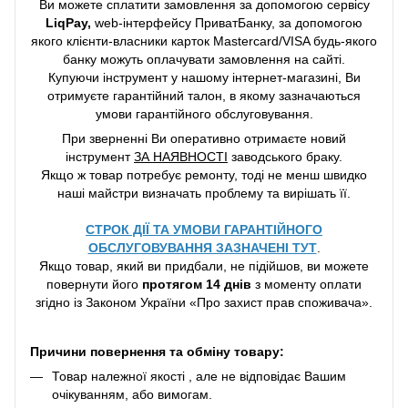
Ви можете сплатити замовлення за допомогою сервісу
LiqPay,
web-інтерфейсу ПриватБанку, за допомогою
якого клієнти-власники карток Mastercard/VISA будь-якого
банку можуть оплачувати замовлення на сайті.
Купуючи інструмент у нашому інтернет-магазині, Ви
отримуєте гарантійний талон, в якому зазначаються
умови гарантійного обслуговування.
При зверненні Ви оперативно отримаєте новий
інструмент
ЗА НАЯВНОСТІ
заводського браку.
Якщо ж товар потребує ремонту, тоді не менш швидко
наші майстри визначать проблему та вирішать її.
СТРОК ДІЇ ТА УМОВИ ГАРАНТІЙНОГО
ОБСЛУГОВУВАННЯ ЗАЗНАЧЕНІ ТУТ
.
Якщо товар, який ви придбали, не підійшов, ви можете
повернути його
протягом 14 днів
з моменту оплати
згідно із Законом України «Про захист прав споживача».
Причини повернення та обміну товару:
Товар належної якості , але не відповідає Вашим
очікуванням, або вимогам.