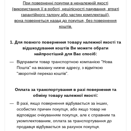
При поверненні покупки в неналежній якості
(використання її в роботі, нецілісності пакування, втраті
гарантійного талону або частин комплектації),
вона повернеться назад до покупця, без повернення
коштів.
1. Для повного повернення товару належної якості та
відшкодування коштів Ви можете обрати
найпростіший для Вас спосіб:
Відправити товар транспортною компанією "Нова
Пошта" на вказану нижче адресу, з відміткою
"зворотній переказ коштів".
Оплата за транспортування в разі повернення та
обміну товару належної якості:
В разі, якщо повернення відбувається за інших,
особистих причин покупця, або якщо товар не
відповідає очікуванням покупця, але є справним та
укомплектованим, оплата за транспортування до
продавця відбувається за рахунок покупця.