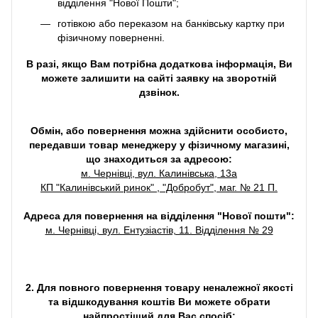
відділення "Нової Пошти";
готівкою або переказом на банківську картку при
фізичному поверненні.
В разі, якщо Вам потрібна додаткова інформація, Ви
можете залишити на сайті заявку на зворотній
дзвінок.
Обмін, або повернення можна здійснити особисто,
передавши товар менеджеру у фізичному магазині,
що знаходиться за адресою:
м. Чернівці, вул. Калинівська, 13а
КП "Калинівський ринок" , "Добробут", маг. № 21 П.
Адреса для повернення на відділення "Нової пошти":
м. Чернівці, вул. Ентузіастів, 11. Відділення № 29
2. Для повного повернення товару неналежної якості
та відшкодування коштів Ви можете обрати
найпростіший для Вас спосіб: