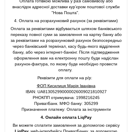
Оплата готівкою можлива у разі самовивозу або
внаслідок адресної доставки курʼєром поштової служби
"Нова Пошта".
4. Оплата на розрахунковий рахунок (за реквізитами)
Оплата за реквізитами відбувається шляхом банківського
переказу повної суми за замовлення на картку банку або
за реквізитами на розрахунковий рахунок безпосередньо
через банківський термінал, касу будь-якого відділення
банку, або через інтернет-банкінг. Після підтвердження
оформлення вам на електронну пошту буде надіслан
рахунок-фактура, по якому буде необхідно провести
оплату.
Реквізити для оплати на р/р:
ФОП Кисилиця Марія Іванівна
IBAN: UA813052990000026009021810927
РНОКПП отримувача: 1998216245
ПриватБанк. МФО банку: 305299
Призначення платежу: Оплата за інструменти
4. Онлайн оплата LiqPay
Ви можете сплатити замовлення за допомогою сервісу
LiqPay,
web-інтерфейсу ПриватБанку, за допомогою