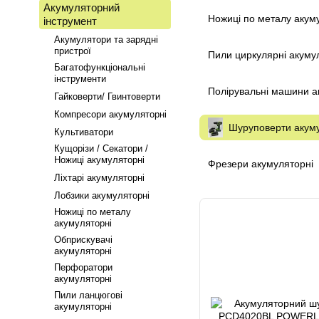
Акумуляторний
Ножиці по металу акум
інструмент
Акумулятори та зарядні
пристрої
Пили циркулярні акуму
Багатофункціональні
інструменти
Полірувальні машини а
Гайковерти/ Гвинтоверти
Компресори акумуляторні
Шуруповерти акум
Культиватори
Кущорізи / Секатори /
Ножиці акумуляторні
Фрезери акумуляторні
Ліхтарі акумуляторні
Лобзики акумуляторні
Ножиці по металу
акумуляторні
Обприскувачі
акумуляторні
Перфоратори
акумуляторні
Пили ланцюгові
акумуляторні