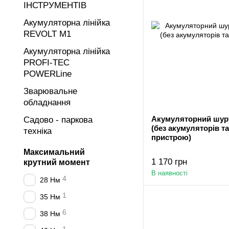
ІНСТРУМЕНТІВ
Акумуляторна лінійка
REVOLT М1
Акумуляторна лінійка
PROFI-TEC
POWERLine
Зварювальне
обладнання
Акумуляторний шур
Садово - паркова
(без акумуляторів т
техніка
пристрою)
Максимальний
1 170 грн
крутний момент
В наявності
4
28 Нм
1
35 Нм
6
38 Нм