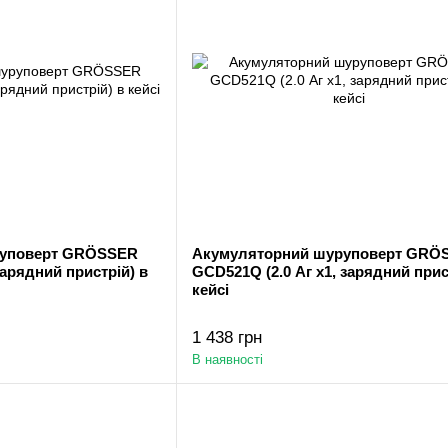
руповерт GRÖSSER
Акумуляторний шуруповерт GRÖ
зарядний пристрій) в
GСD521Q (2.0 Аг х1, зарядний прис
кейсі
1 438 грн
В наявності