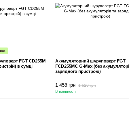
вка
уповерт FGT CD255M
Акумуляторний шуруповерт FGT
ристрій) в сумці
FCD255MС G-Max (без акумуляторі
зарядного пристрою)
1 458 грн
1 620 грн
В наявності