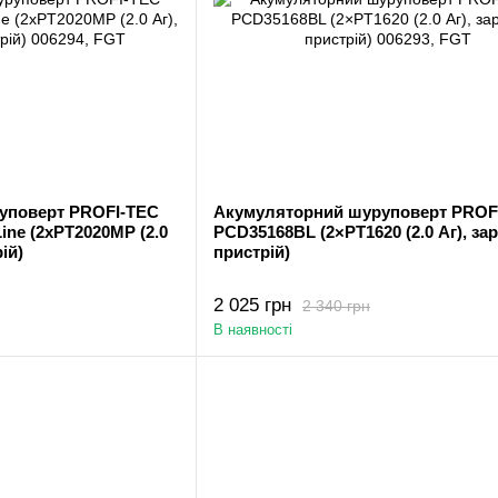
уповерт PROFI-TEC
Акумуляторний шуруповерт PROF
e (2хPT2020MP (2.0
PCD35168BL (2×PT1620 (2.0 Аг), за
ій)
пристрій)
2 025 грн
2 340 грн
В наявності