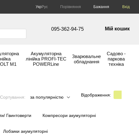
Порівняння
Укр
Рус
Бажання
Вхід
Мій кошик
095-362-94-75
уляторна
Акумуляторна
Садово -
Зварювальне
інійка
лінійка PROFI-TEC
паркова
обладнання
OLT М1
POWERLine
техніка
Відображення:
Сортування:
за популярністю
ти/ Гвинтоверти
Компресори акумуляторні
Лобзики акумуляторні