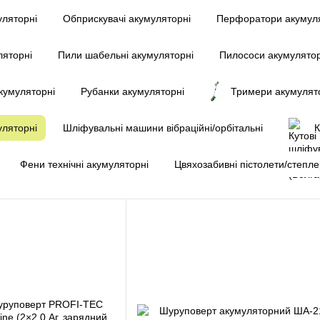
уляторні
Обприскувачі акумуляторні
Перфоратори акумуля
ляторні
Пили шабельні акумуляторні
Пилососи акумулятор
кумуляторні
Рубанки акумуляторні
Тримери акумулят
уляторні
Шліфувальні машини вібраційні/орбітальні
К
Фени технічні акумуляторні
Цвяхозабивні пістолети/степл