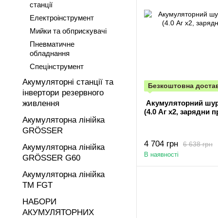
станції
Електроінструмент
Мийки та обприскувачі
Пневматичне
обладнання
Спецінструмент
Акумуляторні станції та
Безкоштовна доста
інвертори резервного
живлення
Акумуляторний шур
(4.0 Аг х2, зарядни п
Акумуляторна лінійка
GRÖSSER
4 704 грн
6 638 грн
Акумуляторна лінійка
В наявності
GRÖSSER G60
Акумуляторна лінійка
ТМ FGT
НАБОРИ
АКУМУЛЯТОРНИХ