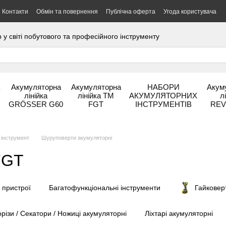
Контакти
Обмін та повернення
Публічна оферта
Угода користувача
 світі побутового та професійного інструменту
а
Акумуляторна
Акумуляторна
НАБОРИ
Акум
лінійка
лінійка ТМ
АКУМУЛЯТОРНИХ
л
GRÖSSER G60
FGT
ІНСТРУМЕНТІВ
REV
 інструмент
Шуруповерти акумуляторні
FGT
 пристрої
Багатофункціональні інструменти
Гайковер
різи / Секатори / Ножиці акумуляторні
Ліхтарі акумуляторні