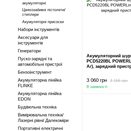
акумуляторні
Цвяхозабивні пістолети/
степлери
Акумуляторні присоски
Набори інструментів
Аксесуари для
інструментів
Генератори
Акумуляторний шур
Пуско-зарядні та
PCD5220BL POWERLin
автомобільні пристрої
Аг), зарядний пристр
Бензоінструмент
Акумуляторна лінійка
3 060 грн
3 166 грн
FLINKE
В наявності
Акумуляторна лінійка
EDON
Будівельна техніка
Вимірювальна техніка/
Лазерні рівні/ Далекоміри
Портативні електричні