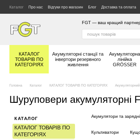
Перейти до основного контенту
Каталог
Про нас
Відгуки про магазин
Блог
Доставка та оплата
Гарантія та сервіс
Бренди
FGT — ваш кращий партнер у
КАТАЛОГ
Акумуляторні станції та
Акумуляторн
ТОВАРІВ ПО
інвертори резервного
лінійка
КАТЕГОРІЯХ
живлення
GRÖSSER
Головна
Каталог
КАТАЛОГ ТОВАРІВ ПО КАТЕГОРІЯХ
Акумуляторний
Шуруповери акумуляторні 
Акумулятори та зарядні
КАТАЛОГ
КАТАЛОГ ТОВАРІВ ПО
Культиватори
Кущо
КАТЕГОРІЯХ