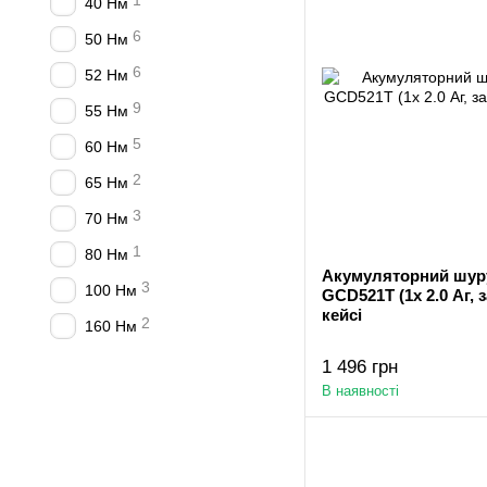
1
40 Нм
6
50 Нм
6
52 Нм
9
55 Нм
5
60 Нм
2
65 Нм
3
70 Нм
1
80 Нм
Акумуляторний шу
3
100 Нм
GCD521T (1х 2.0 Аг, 
кейсі
2
160 Нм
1 496 грн
В наявності