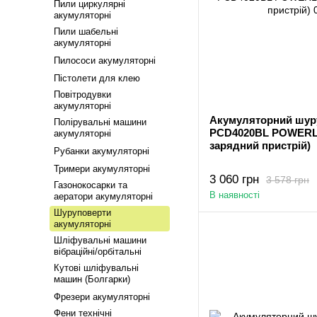
Пили циркулярні
акумуляторні
Пили шабельні
акумуляторні
Пилососи акумуляторні
Пістолети для клею
Повітродувки
акумуляторні
Акумуляторний шур
Полірувальні машини
PCD4020BL POWERLin
акумуляторні
зарядний пристрій)
Рубанки акумуляторні
Тримери акумуляторні
3 060 грн
3 578 грн
Газонокосарки та
В наявності
аератори акумуляторні
Шуруповерти
акумуляторні
Шліфувальні машини
вібраційні/орбітальні
Кутові шліфувальні
машин (Болгарки)
Фрезери акумуляторні
Фени технічні