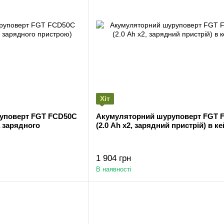
Хіт
уповерт FGT FCD50C
Акумуляторний шуруповерт FGT 
а зарядного
(2.0 Аh x2, зарядний пристрій) в ке
1 904 грн
В наявності