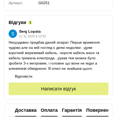
Артикул
G0251
Відгуки
1
Serg Lopata
17.11.2025 в 12:52
Нещодавно придбав даний апарат. Перше враження
чудово,але на мій погляд є деякі недоліки: -дуже
короткий мережевий кабель, -короткі кабель маси та
кабель тримача електрода , рукав теж можна було
зробити З-х метровим, і головне що вони не мідні а
алюмінієві обмідненні. В описі не знайшов цього.
Відповісти
Написати відгук
Доставка
Оплата
Гарантія
Повернення