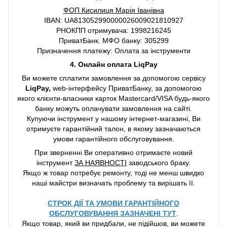
ФОП Кисилиця Марія Іванівна
IBAN: UA813052990000026009021810927
РНОКПП отримувача: 1998216245
ПриватБанк. МФО банку: 305299
Призначення платежу: Оплата за інструменти
4. Онлайн оплата LiqPay
Ви можете сплатити замовлення за допомогою сервісу
LiqPay,
web-інтерфейсу ПриватБанку, за допомогою
якого клієнти-власники карток Mastercard/VISA будь-якого
банку можуть оплачувати замовлення на сайті.
Купуючи інструмент у нашому інтернет-магазині, Ви
отримуєте гарантійний талон, в якому зазначаються
умови гарантійного обслуговування.
При зверненні Ви оперативно отримаєте новий
інструмент
ЗА НАЯВНОСТІ
заводського браку.
Якщо ж товар потребує ремонту, тоді не менш швидко
наші майстри визначать проблему та вирішать її.
СТРОК ДІЇ ТА УМОВИ ГАРАНТІЙНОГО
ОБСЛУГОВУВАННЯ ЗАЗНАЧЕНІ ТУТ
.
Якщо товар, який ви придбали, не підійшов, ви можете