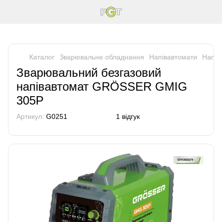
Каталог
Зварювальне обладнання
Напівавтомати
Напі
Зварювальний безгазовий
напівавтомат GRÖSSER GMIG
305Р
Артикул:
G0251
1 відгук