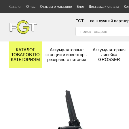
Перейти к основному контенту
Каталог
О нас
Отзывы о магазине
Блог
Доставка и оплата
Ко
Гарантия и сервис
Бренды
FGT — ваш лучший партнер
КАТАЛОГ
Аккумуляторные
Аккумуляторная
ТОВАРОВ ПО
станции и инверторы
линейка
КАТЕГОРИЯМ
резервного питания
GRÖSSER