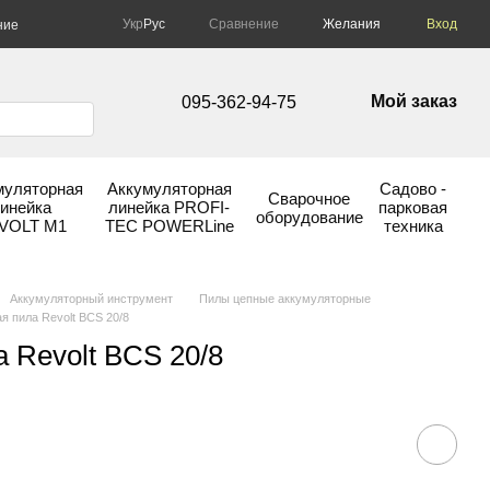
Сравнение
Укр
Рус
Желания
Вход
ние
Мой заказ
095-362-94-75
муляторная
Аккумуляторная
Садово -
Сварочное
инейка
линейка PROFI-
парковая
оборудование
VOLT М1
TEC POWERLine
техника
Аккумуляторный инструмент
Пилы цепные аккумуляторные
я пила Revolt BCS 20/8
 Revolt BCS 20/8