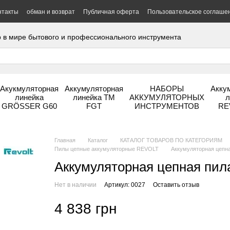
нтакты
обман и возврат
Публичная оферта
Пользовательское соглаше
 в мире бытового и профессионального инструмента
Акукмуляторная
Аккумуляторная
НАБОРЫ
Акку
линейка
линейка ТМ
АККУМУЛЯТОРНЫХ
л
GRÖSSER G60
FGT
ИНСТРУМЕНТОВ
RE
Главная
Каталог
КАТАЛОГ ТОВАРОВ ПО КАТЕГОРИЯМ
Пилы цепные аккумуляторные REVOLT
Аккумуляторная цепна
Аккумуляторная цепная пила
Нет в наличии
Артикул: 0027
Оставить отзыв
4 838 грн