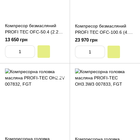
Компресор безмасляний
Компресор безмасляний
PROFI TEC OFC-50.4 (2.2
PROFI TEC OFC-100.6 (4.5
кВт, 50 л, 8 бар, 475 л/хв, 4
кВт, 100 л, 8 бар, 715 л/хв, 6
13 650 грн
23 970 грн
циліндри)
циліндрів)
Компресорна головка
Компресорна головка