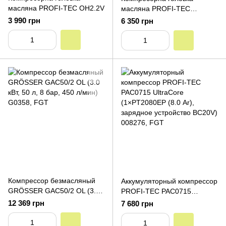
масляна PROFI-TEC OH2.2V
масляна PROFI-TEC
OH3.3W3
3 990 грн
6 350 грн
Компрессор безмасляный
Аккумуляторный компрессор
GRÖSSER GAC50/2 OL (3.0
PROFI-TEC PAC0715
кВт, 50 л, 8 бар, 450 л/мин)
UltraCore (1×PT2080EP (8.0
12 369 грн
7 680 грн
Аr), зарядное устройство
BC20V)