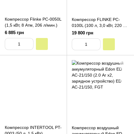
Компресcор Flinke PC-0050L
Компрессор FLINKE PC-
(1,5 кВт, 8 Атм, 206 л/мин.)
0100L (100 л, 3,0 кВт, 220 В,
8 атм, 500 л/мин., 2
6 885 грн
19 800 грн
цилиндра)
Компрессор INTERTOOL PT-
Компрессор воздушный
0003 (50 л, 1.5 кВт)
аккумуляторный Edon ED