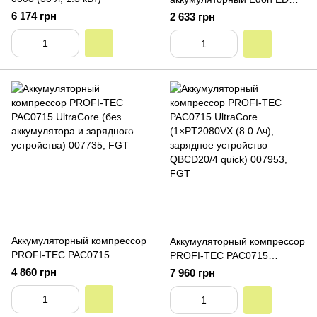
AC-21/150 (2.0 Аг х2,
6 174 грн
2 633 грн
зарядное устройство)
Аккумуляторный компрессор
Аккумуляторный компрессор
PROFI-TEC PAC0715
PROFI-TEC PAC0715
UltraCore (без аккумулятора
UltraCore (1×PT2080VX (8.0
4 860 грн
7 960 грн
и зарядного устройства)
Ач), зарядное устройство
QBCD20/4 quick)