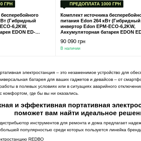
0 ГРН
ПРЕДОПЛАТА 1000 ГРН
 бесперебойного
Комплект источника бесперебойн
 кВт (Гибридный
питания Edon 264 кВт (Гибридный
-ECO-6,2KW,
инвертор Edon EPM-ECO-6,2KW,
тарея EDON ED-
Аккумуляторная батарея EDON ED
т/ч))
51.2V (11.264 кВт·ч))
90 090 грн
В наличии
ртативная электростанция – это незаменимое устройство для обесп
универсальная батарея для ваших гаджетов и девайсов – от смарт
работы в полевых условиях или в ситуациях аварийного отключения
 с комфортом, где бы вы ни оказались.
ная и эффективная портативная электро
поможет вам найти идеальное решен
 – дистрибьютор инструментов для ремонта и дома предлагает над
ибольшей популярностью среди которых пользуется линейка бренд