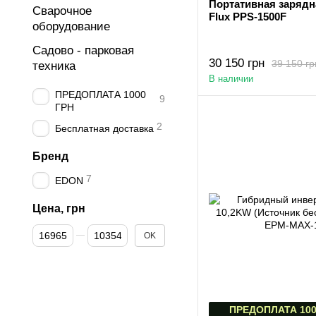
Портативная зарядн
Сварочное
Flux PPS-1500F
оборудование
Садово - парковая
30 150 грн
39 150 гр
техника
В наличии
ПРЕДОПЛАТА 1000
9
ГРН
2
Бесплатная доставка
Бренд
7
EDON
Цена, грн
От Цена, грн
До Цена, грн
OK
ПРЕДОПЛАТА 100