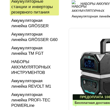
Аккумуляторные
НАБОРЫ АККУМ
станции и инверторы
резервного питания
Аккумуляторная лине
Аккумуляторная
линейка GRÖSSER
Акукмуляторная
линейка GRÖSSER G60
Аккумуляторная
линейка ТМ FGT
НАБОРЫ
АККУМУЛЯТОРНЫХ
ИНСТРУМЕНТОВ
Аккумуляторная
линейка REVOLT М1
Аккумуляторная
ПРЕДОПЛАТА 100
линейка PROFI-TEC
Бесплатная доставк
POWERLine