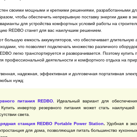
естен своими мощными и крепкими решениями, разработанными для
разом, чтобы обеспечить непрерывную поставку энергии даже в эк
варианты для устройства комфортных условий работы на строител
цию REDBO станет для вас наилучшим решением.
ют большую емкость аккумуляторов, что обеспечивает длительную 
ходами, что позволяет подключать множество различного оборудо
EDBO легко транспортируется и разворачивается. Поэтому купить 
ля профессиональной деятельности и комфортного отдыха на прир
твенная, надежная, эффективная и долговечная портативная элек
любых нужд:
рвного питания REDBO.
Идеальный вариант для обеспечени
. Купить инвертор резервного питания может стать наилучшей
сутствии света.
рядная станция REDBO Portable Power Station
.
Удобная в экс
ктростанция для дома, позволяющая питать большинство кухонных