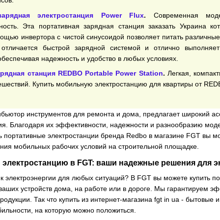
сов.
зарядная электростанция Power Flux
.
Современная модел
ность. Эта портативная зарядная станция заказать Украина к
мощью инвертора с чистой синусоидой позволяет питать различны
 отличается быстрой зарядной системой и отлично выполняе
обеспечивая надежность и удобство в любых условиях.
рядная станция REDBO Portable Power Station
.
Легкая, компак
ешествий. Купить мобильную электростанцию для квартиры от RE
трибьютор инструментов для ремонта и дома, предлагает широкий а
ия. Благодаря их эффективности, надежности и разнообразию мо
ть портативные электростанции бренда Redbo в магазине FGT вы м
дания мобильных рабочих условий на строительной площадке.
 электростанцию в FGT: ваши надежные решения для э
к электроэнергии для любых ситуаций? В FGT вы можете купить по
аших устройств дома, на работе или в дороге. Мы гарантируем эф
родукции. Так что купить из интернет-магазина fgt in ua - бытовы
бильности, на которую можно положиться.