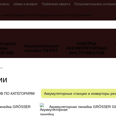
нтакты
обман и возврат
Публичная оферта
Пользовательское соглаше
 в мире бытового и профессионального инструмента
яторная
НАБОРЫ
Аккумуляторная
йка
АККУМУЛЯТОРНЫХ
линейка ТМ FGT
ER G60
ИНСТРУМЕНТОВ
ия
ии
ОВ ПО КАТЕГОРИЯМ
Аккумуляторные станции и инверторы ре
линейка GRÖSSER
Акукмуляторная линейка GRÖSSER G