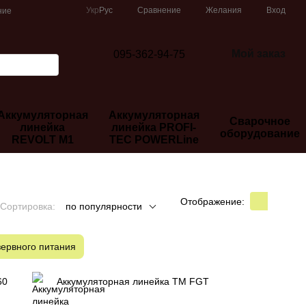
Сравнение
Укр
Рус
Желания
Вход
ние
Мой заказ
095-362-94-75
Аккумуляторная
Аккумуляторная
Сварочное
линейка
линейка PROFI-
оборудование
REVOLT М1
TEC POWERLine
Отображение:
Сортировка:
по популярности
зервного питания
60
Аккумуляторная линейка ТМ FGT