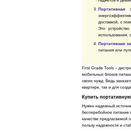
гаджетов и девай
Портативная 
энергоэффектив
доставкой, с по
Это устройство
использования, 
Портативная за
питания или пут
First Grade Tools – дис
мобильных блоков питан
своих нужд. Ведь заказа
квартире, так и для соз
Купить портативную
Нужен надежный источни
бесперебойное питание в
качестве предлагаемой п
пользу надежности и ста