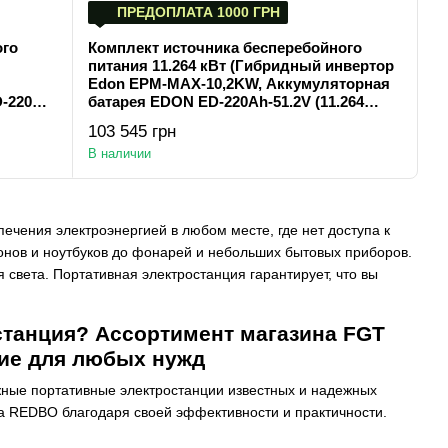
ПРЕДОПЛАТА 1000 ГРН
ого
Комплект источника бесперебойного
питания 11.264 кВт (Гибридный инвертор
Edon EPM-MAX-10,2KW, Аккумуляторная
-220Ah-
батарея EDON ED-220Ah-51.2V (11.264
кВт·ч))
103 545 грн
В наличии
ечения электроэнергией в любом месте, где нет доступа к
фонов и ноутбуков до фонарей и небольших бытовых приборов.
 света. Портативная электростанция гарантирует, что вы
станция? Ассортимент магазина FGT
ие для любых нужд
ежные портативные электростанции известных и надежных
а REDBO благодаря своей эффективности и практичности.