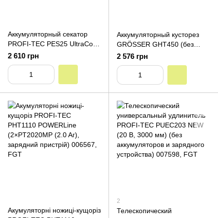
Аккумуляторный секатор
Аккумуляторный кусторез
PROFI-TEC PES25 UltraCore
GRÖSSER GHT450 (без
(1×PT2020MP (2.0 Ач),
аккумулятора и зарядного
2 610 грн
2 576 грн
зарядное устройство)
устройства)
2
Акумуляторні ножиці-кущоріз
Телескопический