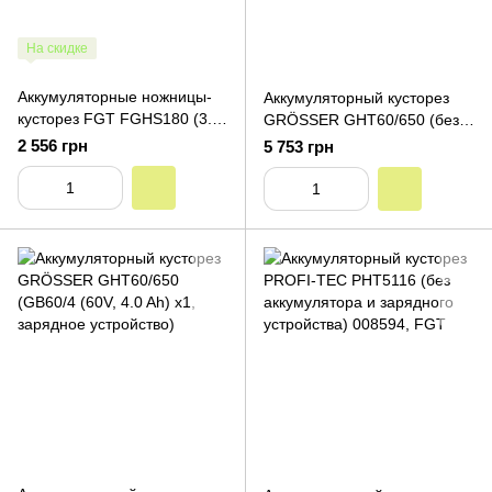
На скидке
Аккумуляторные ножницы-
Аккумуляторный кусторез
кусторез FGT FGHS180 (3.0
GRÖSSER GHT60/650 (без
Ah х1, зарядное устройство)
аккумуляторов и зарядного
2 556 грн
5 753 грн
устройства)