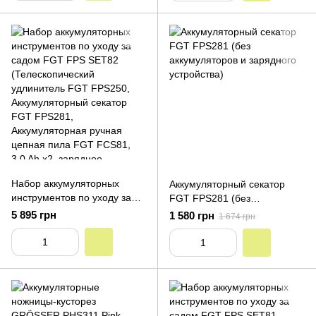
Набор аккумуляторных
Аккумуляторный секатор
инструментов по уходу за
FGT FPS281 (без
садом FGT FPS SET82
аккумуляторов и зарядного
5 895 грн
1 580 грн
1 674 грн
(Телескопический
устройства)
удлинитель FGT FPS250,
Аккумуляторный секатор
FGT FPS281,
Аккумуляторная ручная
цепная пила FGT FCS81,
3.0 Ah х2, зарядное