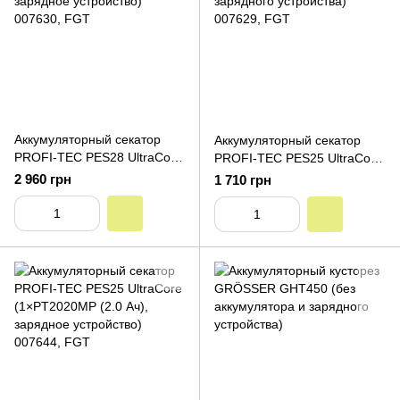
Аккумуляторный секатор
Аккумуляторный секатор
PROFI-TEC PES28 UltraCore
PROFI-TEC PES25 UltraCore
(1×PT2020VX (2.0 Ач),
(без аккумулятора и
2 960 грн
1 710 грн
зарядное устройство)
зарядного устройства)