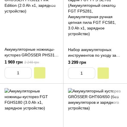
устройство)
Аккумуляторные ножницы-
Набор аккумуляторных
кусторез GRÖSSER PHS311
инструментов по уходу за
Pink Edition (2.0 Ah х1,
садом FGT FPS SET81
1 969 грн
3 299 грн
2 248 грн
зарядное устройство)
(Аккумуляторный секатор
FGT FPS281,
Аккумуляторная ручная
цепная пила FGT FCS81,
3.0 Ah х1, зарядное
устройство)