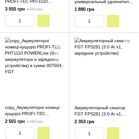
PROFI-TEC PHT1110
универсальный удлинитель
POWERLine (2×PT2020MP
PROFI-TEC PUEC203 NEW
3 555 грн
1 890 грн
4 059 грн
(2.0 Aг), зарядний пристрій)
(20 В, 3000 мм) (без
аккумуляторов и зарядного
устройства)
copy_Акумуляторні ножиці-
Аккумуляторный секатор
кущоріз PROFI-TEC
FGT FPS281 (3.0 Аг х1,
PHT1110 POWERLine (без
зарядное устройство)
2 501 грн
2 353 грн
4 059 грн
аккумулятора и зарядного
устройства) в сумке