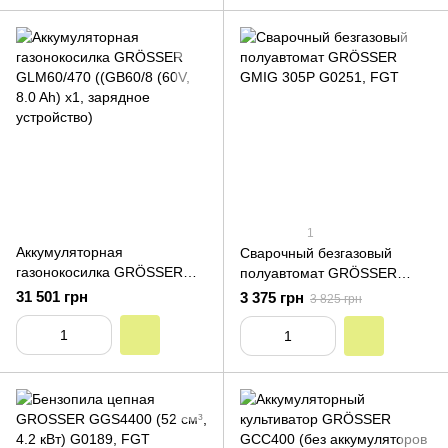
1
Аккумуляторная
Сварочный безгазовый
газонокосилка GRÖSSER
полуавтомат GRÖSSER
GLM60/470 ((GB60/8 (60V,
GMIG 305Р
31 501 грн
3 375 грн
3 825 грн
8.0 Ah) х1, зарядное
устройство)