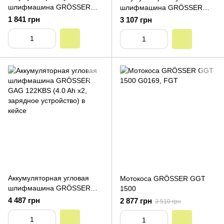
шлифмашина GRÖSSER
шлифмашина GRÖSSER
GAG 120KBS (без
GAG 121KBS (4.0 Ah x1,
1 841 грн
3 107 грн
аккумуляторов и зарядногоо
зарядное устройство)
устройства)
Аккумуляторная угловая
Мотокоса GRÖSSER GGT
шлифмашина GRÖSSER
1500
GAG 122KBS (4.0 Ah x2,
4 487 грн
2 877 грн
3 510 грн
зарядное устройство) в
кейсе