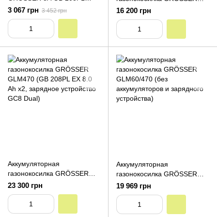
EXPERT (20V, 8.0 Ah)
GLM470 (без аккумуляторов
3 067 грн
16 200 грн
3 452 грн
и зарядного устройства)
Аккумуляторная
Аккумуляторная
газонокосилка GRÖSSER
газонокосилка GRÖSSER
GLM470 (GB 208PL EX 8.0
GLM60/470 (без
23 300 грн
19 969 грн
Ah x2, зарядное устройство
аккумуляторов и зарядного
GC8 Dual)
устройства)