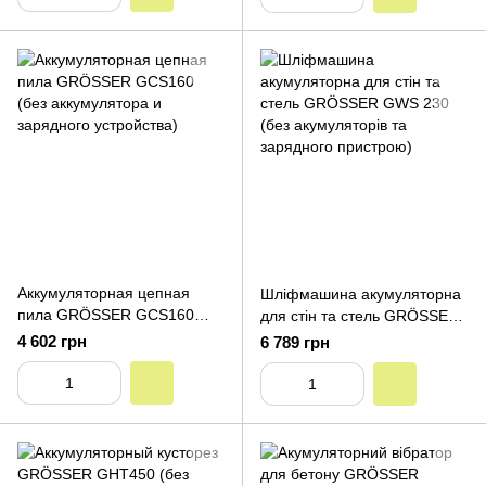
Аккумуляторная цепная
Шліфмашина акумуляторна
пила GRÖSSER GCS160
для стін та стель GRÖSSER
(без аккумулятора и
GWS 230 (без акумуляторів
4 602 грн
6 789 грн
зарядного устройства)
та зарядного пристрою)