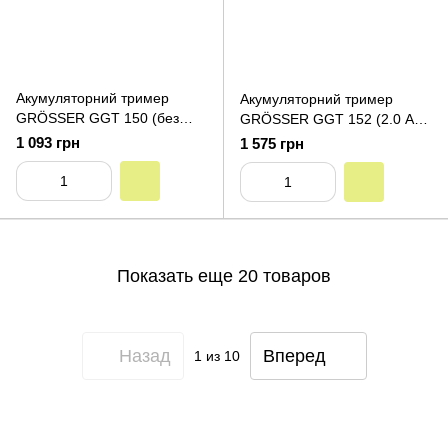
Акумуляторний тример
Акумуляторний тример
GRÖSSER GGT 150 (без
GRÖSSER GGT 152 (2.0 Аг
акумулятора та зарядного
х2, зарядний пристрій)
1 093 грн
1 575 грн
пристрою)
Показать еще 20 товаров
Назад
Вперед
1
из 10