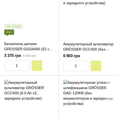
На скидке
Хит
Бензопила цепная
Аккумуляторный культиватор
GROSSER GGS4400 (52 см³,
GRÖSSER GCC400 (без
4.2 кВт)
аккумуляторов и зарядного
3 375 грн
6 903 грн
4 005 грн
устройства)