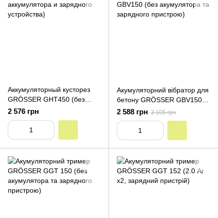
Аккумуляторный кусторез
Акумуляторний вібратор для
GRÖSSER GHT450 (без
бетону GRÖSSER GBV150
аккумулятора и зарядного
(без акумулятора та
2 576 грн
2 588 грн
3 105 грн
устройства)
зарядного пристрою)