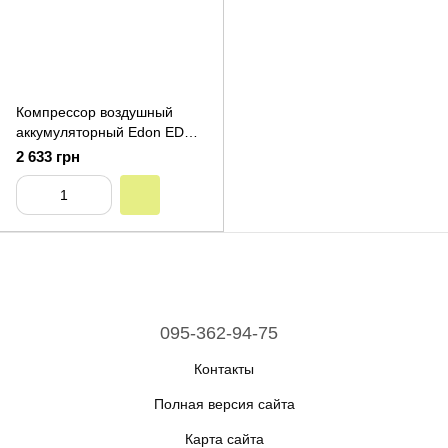
Компрессор воздушный
аккумуляторный Edon ED
AC-21/150 (2.0 Аг х2,
2 633 грн
зарядное устройство)
095-362-94-75
Контакты
Полная версия сайта
Карта сайта