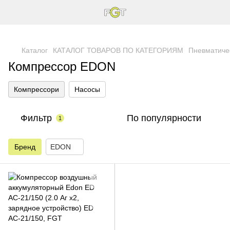
Каталог
КАТАЛОГ ТОВАРОВ ПО КАТЕГОРИЯМ
Пневматиче
Компрессор EDON
Компрессори
Насосы
Фильтр
По популярности
1
Бренд
EDON