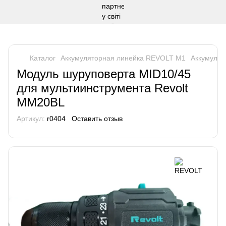
Каталог
Аккумуляторная линейка REVOLT М1
Аккумуля
Модуль шуруповерта MID10/45
для мультиинструмента Revolt
ММ20BL
Артикул:
r0404
Оставить отзыв