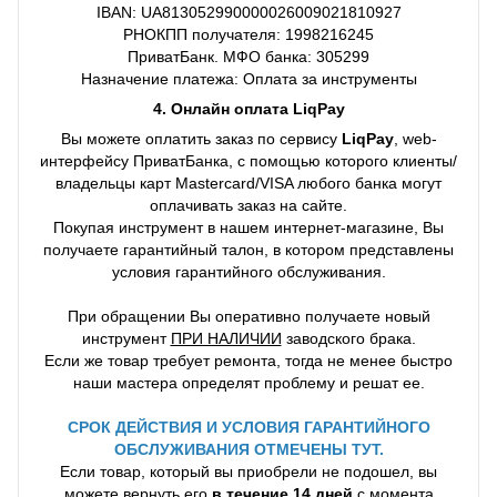
IBAN: UA813052990000026009021810927
РНОКПП получателя: 1998216245
ПриватБанк. МФО банка: 305299
Назначение платежа: Оплата за инструменты
4. Онлайн оплата LiqPay
Вы можете оплатить заказ по сервису
LiqPay
, web-
интерфейсу ПриватБанка, с помощью которого клиенты/
владельцы карт Mastercard/VISA любого банка могут
оплачивать заказ на сайте.
Покупая инструмент в нашем интернет-магазине, Вы
получаете гарантийный талон, в котором представлены
условия гарантийного обслуживания.
При обращении Вы оперативно получаете новый
инструмент
ПРИ НАЛИЧИИ
заводского брака.
Если же товар требует ремонта, тогда не менее быстро
наши мастера определят проблему и решат ее.
СРОК ДЕЙСТВИЯ И УСЛОВИЯ ГАРАНТИЙНОГО
ОБСЛУЖИВАНИЯ ОТМЕЧЕНЫ ТУТ.
Если товар, который вы приобрели не подошел, вы
можете вернуть его
в течение 14 дней
с момента