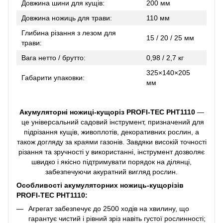
Довжина шини для кущів:
200 мм
Довжина ножиць для трави:
110 мм
Глибина різання з лезом для
15 / 20 / 25 мм
трави:
Вага нетто / брутто:
0,98 / 2,7 кг
325×140×205
Габарити упаковки:
мм
Акумуляторні ножиці-кущоріз PROFI-TEC PHT1110
—
це універсальний садовий інструмент, призначений для
підрізання кущів, живоплотів, декоративних рослин, а
також догляду за краями газонів. Завдяки високій точності
різання та зручності у використанні, інструмент дозволяє
швидко і якісно підтримувати порядок на ділянці,
забезпечуючи акуратний вигляд рослин.
Особливості акумуляторних ножиць-кущорізів
PROFI-TEC PHT1110:
Агрегат забезпечує до 2500 ходів на хвилину, що
гарантує чистий і рівний зріз навіть густої рослинності;