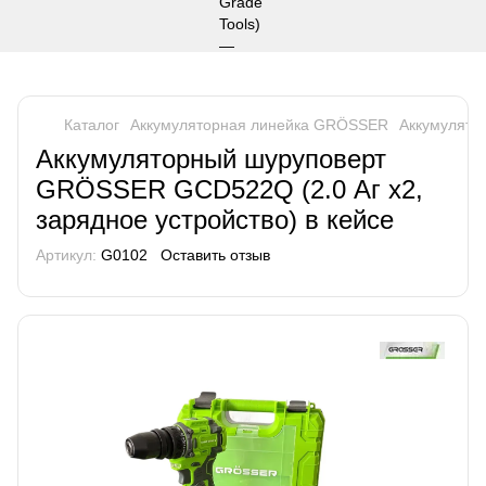
Каталог
Аккумуляторная линейка GRÖSSER
Аккумулят
Аккумуляторный шуруповерт
GRÖSSER GСD522Q (2.0 Аг х2,
зарядное устройство) в кейсе
Артикул:
G0102
Оставить отзыв