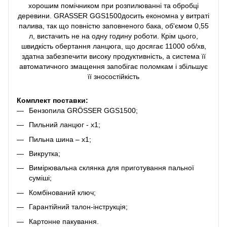
хорошим помічником при розпилюванні та обробці
деревини. GRASSER GGS1500досить економна у витраті
палива, так що повністю заповненого бака, об'ємом 0,55
л, вистачить не на одну годину роботи. Крім цього,
швидкість обертання ланцюга, що досягає 11000 об/хв,
здатна забезпечити високу продуктивність, а система її
автоматичного змащення запобігає поломкам і збільшує
її зносостійкість
Комплект поставки:
Бензопила GRÖSSER GGS1500;
Пильний ланцюг - х1;
Пильна шина – х1;
Викрутка;
Вимірювальна склянка для приготування пальної
суміші;
Комбінований ключ;
Гарантійний талон-інструкція;
Картонне пакування.