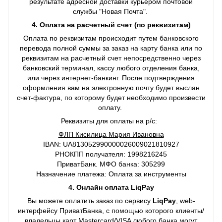
результате адресной доставки курьером почтовой
службы "Новая Почта".
4. Оплата на расчетный счет (по реквизитам)
Оплата по реквизитам происходит путем банковского
перевода полной суммы за заказ на карту банка или по
реквизитам на расчетный счет непосредственно через
банковский терминал, кассу любого отделения банка,
или через интернет-банкинг. После подтверждения
оформления вам на электронную почту будет выслан
счет-фактура, по которому будет необходимо произвести
оплату.
Реквизиты для оплаты на р/с:
ФЛП Кисилица Мария Ивановна
IBAN: UA813052990000026009021810927
РНОКПП получателя: 1998216245
ПриватБанк. МФО банка: 305299
Назначение платежа: Оплата за инструменты
4. Онлайн оплата LiqPay
Вы можете оплатить заказ по сервису
LiqPay
, web-
интерфейсу ПриватБанка, с помощью которого клиенты/
владельцы карт Mastercard/VISA любого банка могут