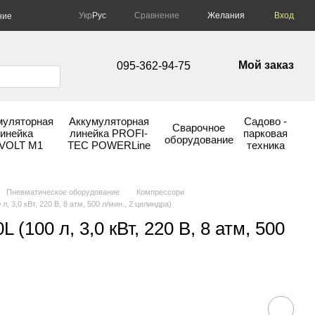
Сравнение
Укр
Рус
Желания
Вход
ние
Мой заказ
095-362-94-75
муляторная
Аккумуляторная
Садово -
Сварочное
инейка
линейка PROFI-
парковая
оборудование
VOLT М1
TEC POWERLine
техника
Пневматическое оборудование
Компрессори
 3,0 кВт, 220 В, 8 атм, 500 л/мин., 2 цилиндра)
(100 л, 3,0 кВт, 220 В, 8 атм, 500