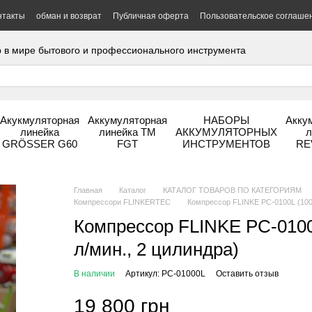
нтакты
обман и возврат
Публичная оферта
Пользовательское соглаше
 в мире бытового и профессионального инструмента
Акукмуляторная
Аккумуляторная
НАБОРЫ
Акку
линейка
линейка ТМ
АККУМУЛЯТОРНЫХ
л
GRÖSSER G60
FGT
ИНСТРУМЕНТОВ
RE
Главная
Каталог
КАТАЛОГ ТОВАРОВ ПО КАТЕГОРИЯМ
Компрессори FLINKERTEC
Компрессор FLINKE PC-0100L (100 л,
Компрессор FLINKE PC-0100L 
л/мин., 2 цилиндра)
В наличии
Артикул: PC-01000L
Оставить отзыв
19 800 грн