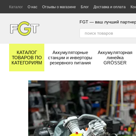
Перейти к основному контенту
Каталог
О нас
Отзывы о магазине
Блог
Доставка и оплата
Ко
Гарантия и сервис
Бренды
FGT — ваш лучший партнер
КАТАЛОГ
Аккумуляторные
Аккумуляторная
ТОВАРОВ ПО
станции и инверторы
линейка
КАТЕГОРИЯМ
резервного питания
GRÖSSER