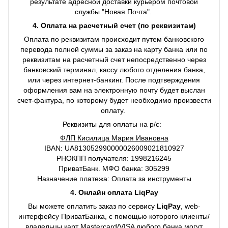
результате адресной доставки курьером почтовой
службы "Новая Почта".
4. Оплата на расчетный счет (по реквизитам)
Оплата по реквизитам происходит путем банковского
перевода полной суммы за заказ на карту банка или по
реквизитам на расчетный счет непосредственно через
банковский терминал, кассу любого отделения банка,
или через интернет-банкинг. После подтверждения
оформления вам на электронную почту будет выслан
счет-фактура, по которому будет необходимо произвести
оплату.
Реквизиты для оплаты на р/с:
ФЛП Кисилица Мария Ивановна
IBAN: UA813052990000026009021810927
РНОКПП получателя: 1998216245
ПриватБанк. МФО банка: 305299
Назначение платежа: Оплата за инструменты
4. Онлайн оплата LiqPay
Вы можете оплатить заказ по сервису
LiqPay
, web-
интерфейсу ПриватБанка, с помощью которого клиенты/
владельцы карт Mastercard/VISA любого банка могут