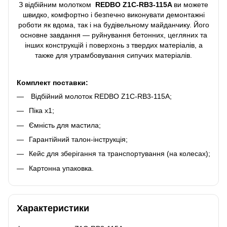
З відбійним молотком
REDBO Z1C-RB3-115A
ви можете
швидко, комфортно і безпечно виконувати демонтажні
роботи як вдома, так і на будівельному майданчику. Його
основне завдання — руйнування бетонних, цегляних та
інших конструкцій і поверхонь з твердих матеріалів, а
также для утрамбовування сипучих матеріалів.
Комплект поставки:
Відбійний молоток REDBO Z1C-RB3-115A;
Піка х1;
Ємність для мастила;
Гарантійний талон-інструкція;
Кейс для зберігання та транспортування (на колесах);
Картонна упаковка.
Характеристики